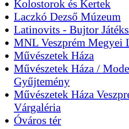
Kolostorok és Kertek
Laczkó Dezső Múzeum
Latinovits - Bujtor Játék
MNL Veszprém Megyei L
Művészetek Háza
Művészetek Háza / Moder
Gyűjtemény
Művészetek Háza Veszpré
Várgaléria
Óváros tér