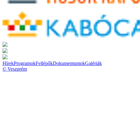
Hírek
Programok
Fellépők
Dokumentumok
Galériák
© Veszprém