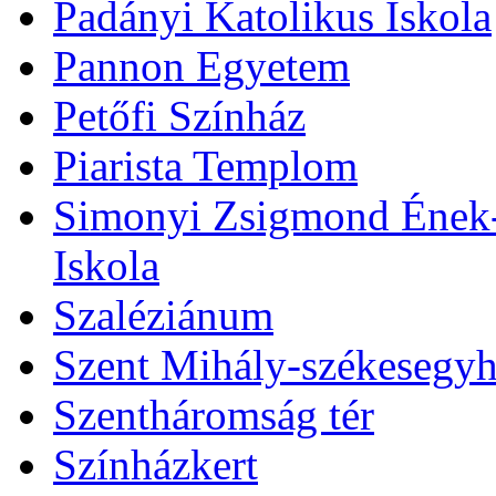
Padányi Katolikus Iskola
Pannon Egyetem
Petőfi Színház
Piarista Templom
Simonyi Zsigmond Ének-Z
Iskola
Szaléziánum
Szent Mihály-székesegy
Szentháromság tér
Színházkert