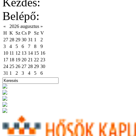
Kezdés:
Belépő:
«
2026 augusztus
»
H
K
Sz
Cs
P
Sz
V
27
28
29
30
31
1
2
3
4
5
6
7
8
9
10
11
12
13
14
15
16
17
18
19
20
21
22
23
24
25
26
27
28
29
30
31
1
2
3
4
5
6