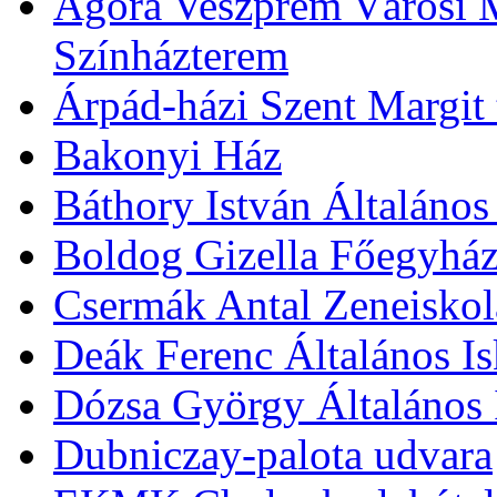
Agóra Veszprém Városi 
Színházterem
Árpád-házi Szent Margit
Bakonyi Ház
Báthory István Általános
Boldog Gizella Főegyhá
Csermák Antal Zeneiskol
Deák Ferenc Általános Is
Dózsa György Általános 
Dubniczay-palota udvara