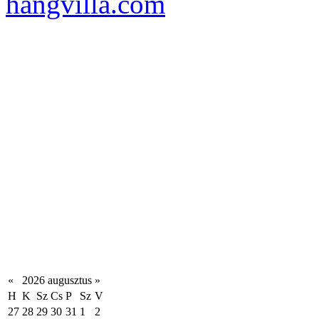
hangvilla.com
«
2026 augusztus
»
H
K
Sz
Cs
P
Sz
V
27
28
29
30
31
1
2