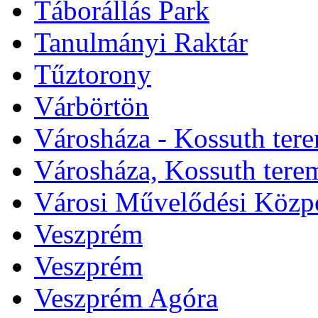
Táborállás Park
Tanulmányi Raktár
Tűztorony
Várbörtön
Városháza - Kossuth ter
Városháza, Kossuth tere
Városi Művelődési Közp
Veszprém
Veszprém
Veszprém Agóra