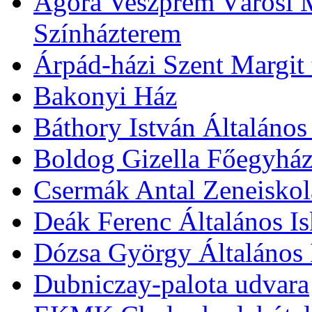
Agóra Veszprém Városi 
Színházterem
Árpád-házi Szent Margit
Bakonyi Ház
Báthory István Általános
Boldog Gizella Főegyhá
Csermák Antal Zeneiskol
Deák Ferenc Általános Is
Dózsa György Általános 
Dubniczay-palota udvara