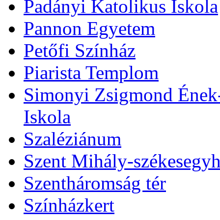
Padányi Katolikus Iskola
Pannon Egyetem
Petőfi Színház
Piarista Templom
Simonyi Zsigmond Ének-Z
Iskola
Szaléziánum
Szent Mihály-székesegy
Szentháromság tér
Színházkert