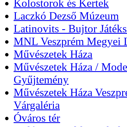
Kolostorok és Kertek
Laczkó Dezső Múzeum
Latinovits - Bujtor Játék
MNL Veszprém Megyei L
Művészetek Háza
Művészetek Háza / Moder
Gyűjtemény
Művészetek Háza Veszpré
Várgaléria
Óváros tér