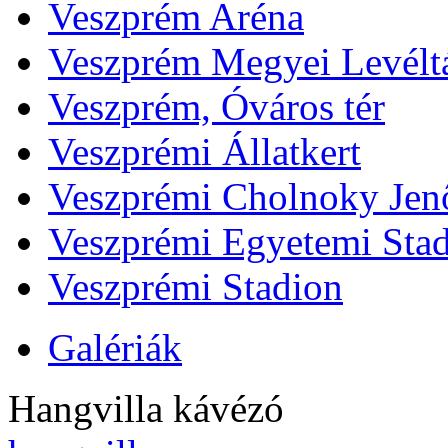
Veszprém Aréna
Veszprém Megyei Levélt
Veszprém, Óváros tér
Veszprémi Állatkert
Veszprémi Cholnoky Jenő
Veszprémi Egyetemi Sta
Veszprémi Stadion
Galériák
Hangvilla kávézó