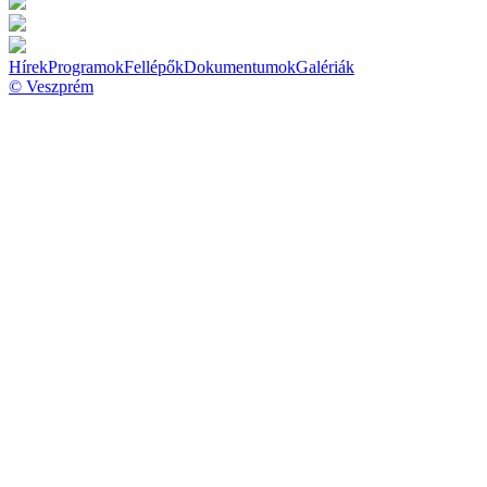
Hírek
Programok
Fellépők
Dokumentumok
Galériák
© Veszprém