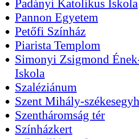
Padányi Katolikus Iskola
Pannon Egyetem
Petőfi Színház
Piarista Templom
Simonyi Zsigmond Ének-Z
Iskola
Szaléziánum
Szent Mihály-székesegy
Szentháromság tér
Színházkert