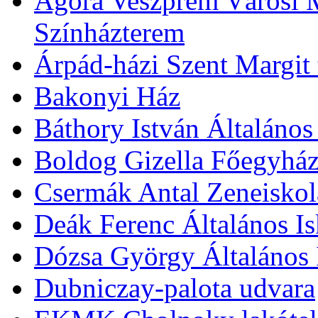
Agóra Veszprém Városi 
Színházterem
Árpád-házi Szent Margit
Bakonyi Ház
Báthory István Általános
Boldog Gizella Főegyhá
Csermák Antal Zeneiskol
Deák Ferenc Általános Is
Dózsa György Általános 
Dubniczay-palota udvara