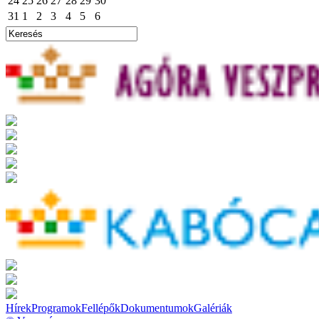
24
25
26
27
28
29
30
31
1
2
3
4
5
6
Hírek
Programok
Fellépők
Dokumentumok
Galériák