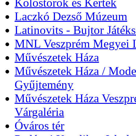
Kolostorok és Kertek
Laczkó Dezső Múzeum
Latinovits - Bujtor Játék
MNL Veszprém Megyei L
Művészetek Háza
Művészetek Háza / Moder
Gyűjtemény
Művészetek Háza Veszpré
Várgaléria
Óváros tér