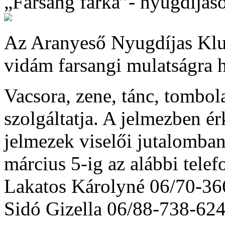
„Farsang farka”- nyugdíjaso
Az Aranyeső Nyugdíjas Klu
vidám farsangi mulatságra h
Vacsora, zene, tánc, tombol
szolgáltatja. A jelmezben é
jelmezek viselői jutalomban
március 5-ig az alábbi tel
Lakatos Károlyné 06/70-3
Sidó Gizella 06/88-738-62