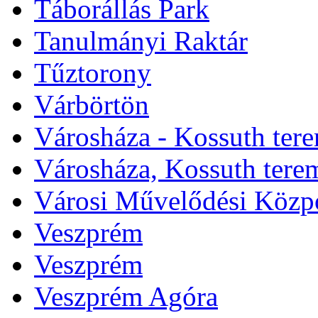
Táborállás Park
Tanulmányi Raktár
Tűztorony
Várbörtön
Városháza - Kossuth ter
Városháza, Kossuth tere
Városi Művelődési Közp
Veszprém
Veszprém
Veszprém Agóra