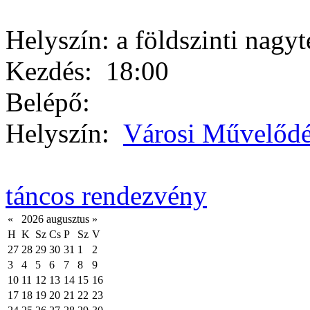
Helyszín: a földszinti nagy
Kezdés:
18:00
Belépő:
Helyszín:
Városi Művelődé
táncos rendezvény
«
2026 augusztus
»
H
K
Sz
Cs
P
Sz
V
27
28
29
30
31
1
2
3
4
5
6
7
8
9
10
11
12
13
14
15
16
17
18
19
20
21
22
23