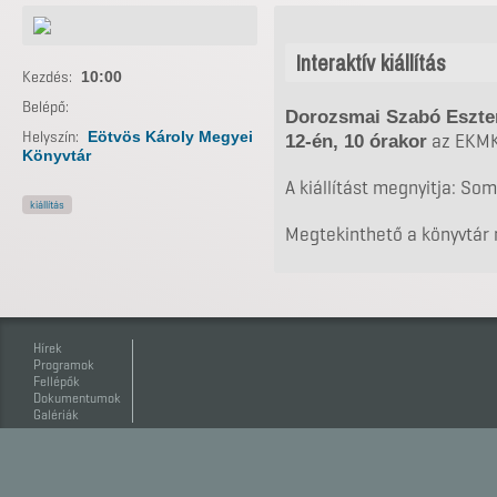
Interaktív kiállítás
Kezdés:
10:00
Belépő:
Dorozsmai Szabó Eszte
Helyszín:
Eötvös Károly Megyei
az EKM
12-én, 10 órakor
Könyvtár
A kiállítást megnyitja: So
kiállítás
Megtekinthető a könyvtár n
Hírek
Programok
Fellépők
Dokumentumok
Galériák