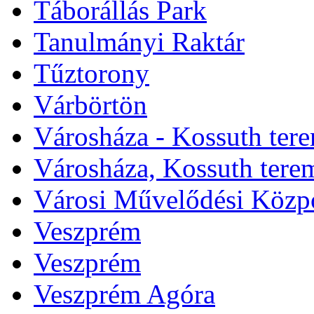
Táborállás Park
Tanulmányi Raktár
Tűztorony
Várbörtön
Városháza - Kossuth ter
Városháza, Kossuth tere
Városi Művelődési Közp
Veszprém
Veszprém
Veszprém Agóra