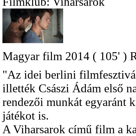
Filmklub: Viharsarok
Magyar film 2014 ( 105' ) 
"Az idei berlini filmfesztiv
illették Császi Ádám első na
rendezői munkát egyaránt k
játékot is.
A Viharsarok című film a 