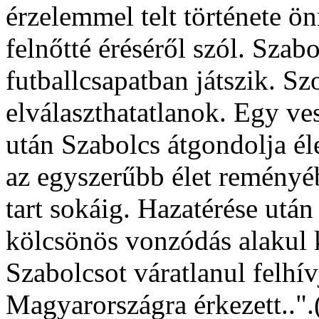
érzelemmel telt története 
felnőtté éréséről szól. Sza
futballcsapatban játszik. Sz
elválaszthatatlanok. Egy ve
után Szabolcs átgondolja é
az egyszerűbb élet remény
tart sokáig. Hazatérése utá
kölcsönös vonzódás alakul k
Szabolcsot váratlanul felhí
Magyarországra érkezett..".