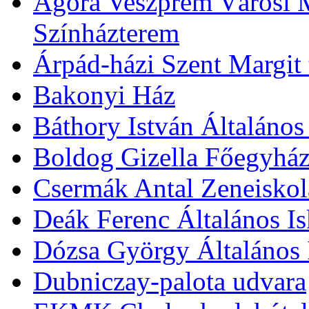
Agóra Veszprém Városi 
Színházterem
Árpád-házi Szent Margit
Bakonyi Ház
Báthory István Általános
Boldog Gizella Főegyhá
Csermák Antal Zeneiskol
Deák Ferenc Általános Is
Dózsa György Általános 
Dubniczay-palota udvara