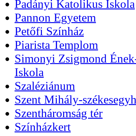
Padányi Katolikus Iskola
Pannon Egyetem
Petőfi Színház
Piarista Templom
Simonyi Zsigmond Ének-Z
Iskola
Szaléziánum
Szent Mihály-székesegy
Szentháromság tér
Színházkert