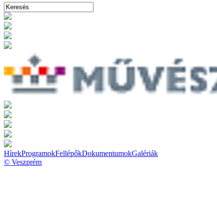
Hírek
Programok
Fellépők
Dokumentumok
Galériák
© Veszprém