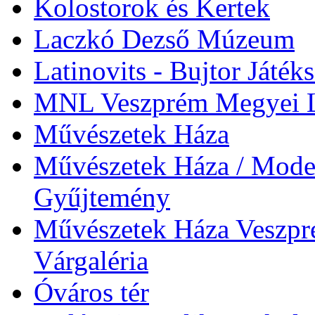
Kolostorok és Kertek
Laczkó Dezső Múzeum
Latinovits - Bujtor Játék
MNL Veszprém Megyei L
Művészetek Háza
Művészetek Háza / Moder
Gyűjtemény
Művészetek Háza Veszpré
Várgaléria
Óváros tér