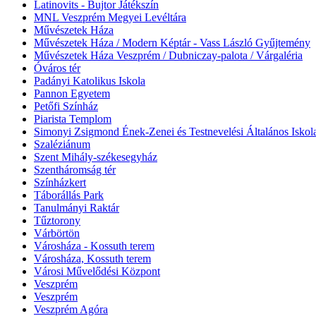
Latinovits - Bujtor Játékszín
MNL Veszprém Megyei Levéltára
Művészetek Háza
Művészetek Háza / Modern Képtár - Vass László Gyűjtemény
Művészetek Háza Veszprém / Dubniczay-palota / Várgaléria
Óváros tér
Padányi Katolikus Iskola
Pannon Egyetem
Petőfi Színház
Piarista Templom
Simonyi Zsigmond Ének-Zenei és Testnevelési Általános Iskol
Szaléziánum
Szent Mihály-székesegyház
Szentháromság tér
Színházkert
Táborállás Park
Tanulmányi Raktár
Tűztorony
Várbörtön
Városháza - Kossuth terem
Városháza, Kossuth terem
Városi Művelődési Központ
Veszprém
Veszprém
Veszprém Agóra