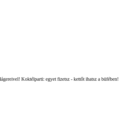
ágereivel! Koktélparti: egyet fizetsz - kettőt ihatsz a büfében!