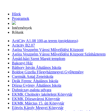
Hírek
Programok
Intézmények
Rólunk
ActiCity A1.08 100-as terem (projektoros)
Acticity B2.07
Agóra Veszprém Városi Művelődési Központ
Agóra Veszprém Városi Művelődési Központ Színházterem
Árpád-házi Szent Margit templom
Bakonyi Ház
Báthory István Általános Iskola
Boldog Gizella Főegyházmegyei Gyűjtemény
Csermák Antal Zeneiskola
Deák Ferenc Általános Iskola
Dózsa György Általános Iskola
Dubniczay-palota udvara
EKMK Cholnoky lakótelepi Könyvtár
EKMK Dózsavárosi Könyvtár
EKMK Március 15. úti Könyvtár
Eötvös Károly Megyei Könyvtár