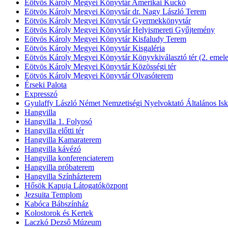
Eötvös Károly Megyei Könyvtár Amerikai Kuckó
Eötvös Károly Megyei Könyvtár dr. Nagy László Terem
Eötvös Károly Megyei Könyvtár Gyermekkönyvtár
Eötvös Károly Megyei Könyvtár Helyismereti Gyűjtemény
Eötvös Károly Megyei Könyvtár Kisfaludy Terem
Eötvös Károly Megyei Könyvtár Kisgaléria
Eötvös Károly Megyei Könyvtár Könyvkiválasztó tér (2. emele
Eötvös Károly Megyei Könyvtár Közösségi tér
Eötvös Károly Megyei Könyvtár Olvasóterem
Érseki Palota
Expresszó
Gyulaffy László Német Nemzetiségi Nyelvoktató Általános Isk
Hangvilla
Hangvilla 1. Folyosó
Hangvilla előtti tér
Hangvilla Kamaraterem
Hangvilla kávézó
Hangvilla konferenciaterem
Hangvilla próbaterem
Hangvilla Színházterem
Hősök Kapuja Látogatóközpont
Jezsuita Templom
Kabóca Bábszínház
Kolostorok és Kertek
Laczkó Dezső Múzeum