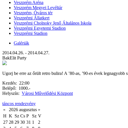
Veszprém Aréna
Veszprém Megyei Levéltár
Veszprém, Óváros tér
Veszprémi Állatkert
Veszprémi Cholnoky Jenő Általános Iskola
Veszprémi Egyetemi Stadion
Veszprémi Stadion
Galériák
2014.04.26. - 2014.04.27.
BakElit Party
Ugorj be erre az őrült retro bulira! A ’80-as, ’90-es évek legnagyobb sl
Kezdés:
22:00
Belépő:
1000.-
Helyszín:
Városi Művelődési Központ
táncos rendezvény
«
2026 augusztus
»
H
K
Sz
Cs
P
Sz
V
27
28
29
30
31
1
2