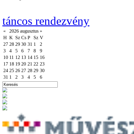
táncos rendezvény
«
2026 augusztus
»
H
K
Sz
Cs
P
Sz
V
27
28
29
30
31
1
2
3
4
5
6
7
8
9
10
11
12
13
14
15
16
17
18
19
20
21
22
23
24
25
26
27
28
29
30
31
1
2
3
4
5
6