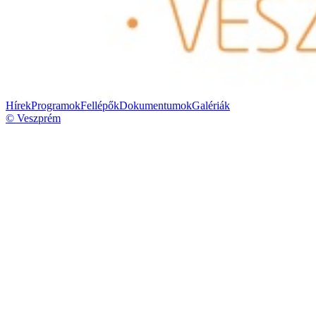
Hírek
Programok
Fellépők
Dokumentumok
Galériák
© Veszprém