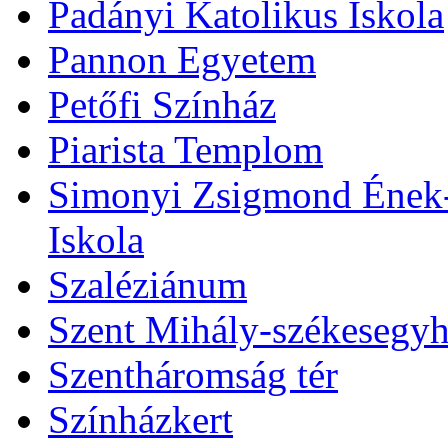
Padányi Katolikus Iskola
Pannon Egyetem
Petőfi Színház
Piarista Templom
Simonyi Zsigmond Ének-Z
Iskola
Szaléziánum
Szent Mihály-székesegy
Szentháromság tér
Színházkert