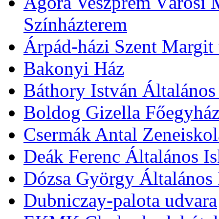
Agóra Veszprém Városi 
Színházterem
Árpád-házi Szent Margit
Bakonyi Ház
Báthory István Általános
Boldog Gizella Főegyhá
Csermák Antal Zeneiskol
Deák Ferenc Általános Is
Dózsa György Általános 
Dubniczay-palota udvara