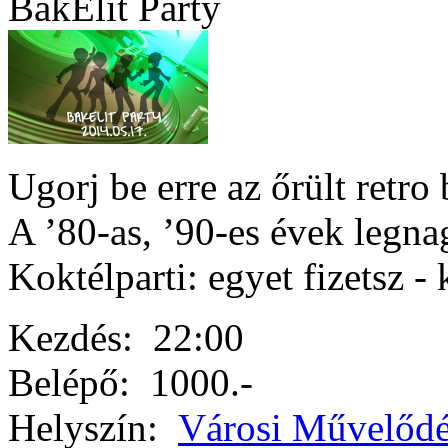
BakElit Party
Ugorj be erre az őrült retro 
A ’80-as, ’90-es évek legna
Koktélparti: egyet fizetsz - 
Kezdés:
22:00
Belépő:
1000.-
Helyszín:
Városi Művelődé