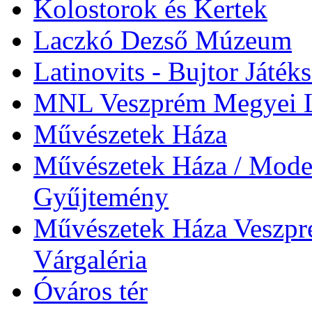
Kolostorok és Kertek
Laczkó Dezső Múzeum
Latinovits - Bujtor Játék
MNL Veszprém Megyei L
Művészetek Háza
Művészetek Háza / Moder
Gyűjtemény
Művészetek Háza Veszpré
Várgaléria
Óváros tér