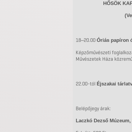
HŐSÖK KA
(Ve
18‒20.00
Óriás papíron 
Képzőművészeti foglalkoz
Művészetek Háza közrem
22.00-tól
Éjszakai tárla
Belépőjegy árak:
Laczkó Dezső Múzeum, 