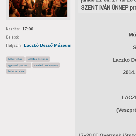
SZENT IVÁN ÜNNEP pr
Kezdés:
17:00
Mú
Belépő:
Helyszín:
Laczkó Dezső Múzeum
S
Laczkó D
bábszínház
kiállítás és vásár
gyermekprogram
családi rendezvény
tárlatvezetés
2014.
LACZ
(Veszpr
17–20.00
Gyermek játszó