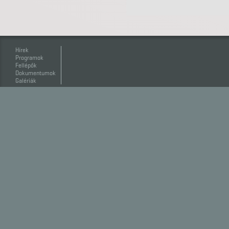
Hírek
Programok
Fellépők
Dokumentumok
Galériák