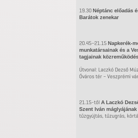
19.30
Néptánc előadás é
Barátok zenekar
20.45–21.15
Napkerék-m
munkatársainak és a Ve
tagjainak közreműködés
Útvonal: Laczkó Dezső Mú
Óváros tér – Veszprémi vá
21.15-től
A Laczkó Dezs
Szent Iván máglyájának
tűzgyújtás, tűzugrás, kör