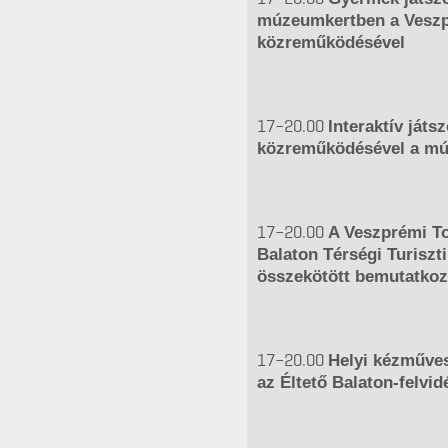
múzeumkertben a Veszp
közreműködésével
17–20.00
Interaktív ját
közreműködésével a m
17–20.00
A Veszprémi To
Balaton Térségi Turiszti
összekötött bemutatko
17–20.00
Helyi kézműves
az Éltető Balaton-felvi