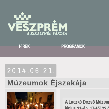
HÍREK
PROGRAMOK
2014.06.21.
Múzeumok Éjszakája
A Laczkó Dezső Múzeum
június 21-én, 17-től 