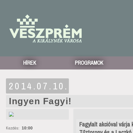
HÍREK
PROGRAMOK
2014.07.10.
Ingyen Fagyi!
Fagylalt akcióval várja
Kezdés:
10:00
Tűztorony és a Laczk