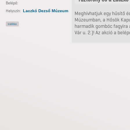
Belépő:
Helyszín:
Laczkó Dezső Múzeum
Meghívhatjuk egy hűsítő é
Múzeumban, a Hősök Kapu
kiállítás
harmadik gombóc fagyira 
Vár u. 2.)! Az akció a bel