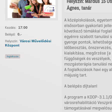
Helyszín: Március 15 Ú
Ágnes, tanár
A középiskolások, egyete
elsősorban gyakorlati jell
Kezdés:
17:00
következő témákkal foglal
Belépő:
0.-
egyénre szabott tanulási 
Helyszín:
Városi Művelődési
gyenge pontok, lehetősége
Központ
időbeosztás, önszervezés,
kialakítása, megőrzése (a
foglalkozás
függőségek és veszélyeik, 
mozgásterápia tanulási ne
A foglalkozások havi egy 
májusig tart.
A belépés díjtalan!
A program a KDOP-3.1.1/
városrehabilitáció Veszpr
támogatásával megvalósuló