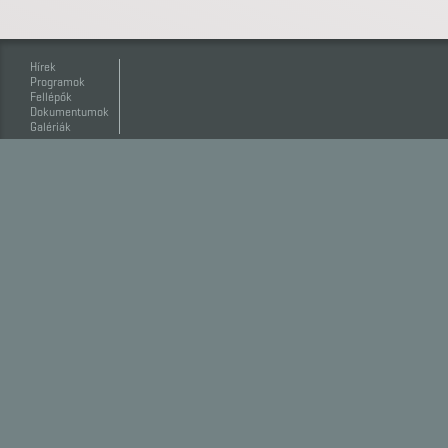
Hírek
Programok
Fellépők
Dokumentumok
Galériák