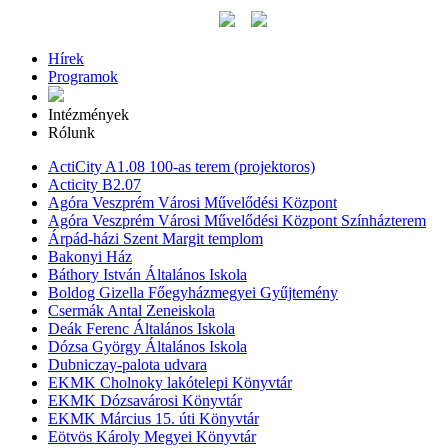
Hírek
Programok
Intézmények
Rólunk
ActiCity A1.08 100-as terem (projektoros)
Acticity B2.07
Agóra Veszprém Városi Művelődési Központ
Agóra Veszprém Városi Művelődési Központ Színházterem
Árpád-házi Szent Margit templom
Bakonyi Ház
Báthory István Általános Iskola
Boldog Gizella Főegyházmegyei Gyűjtemény
Csermák Antal Zeneiskola
Deák Ferenc Általános Iskola
Dózsa György Általános Iskola
Dubniczay-palota udvara
EKMK Cholnoky lakótelepi Könyvtár
EKMK Dózsavárosi Könyvtár
EKMK Március 15. úti Könyvtár
Eötvös Károly Megyei Könyvtár