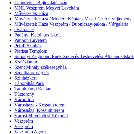
Latinovits - Bujtor Játékszín
MNL Veszprém Megyei Levéltára
Művészetek Háza
Művészetek Háza / Modern Képtár - Vass László Gyűjtemény
Művészetek Háza Veszprém / Dubniczay-palota / Várgaléria
Óváros tér
Padányi Katolikus Iskola
Pannon Egyetem
Petőfi Színház
Piarista Templom
Simonyi Zsigmond Ének-Zenei és Testnevelési Általános Iskol
Szaléziánum
Szent Mihály-székesegyház
Szentháromság tér
Színházkert
Táborállás Park
Tanulmányi Raktár
Tűztorony
Várbörtön
Városháza - Kossuth terem
Városháza, Kossuth terem
Városi Művelődési Központ
Veszprém
Veszprém
Veszprém Agóra