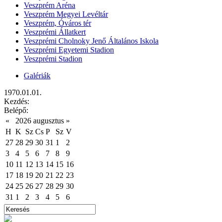
Veszprém Aréna
Veszprém Megyei Levéltár
Veszprém, Óváros tér
Veszprémi Állatkert
Veszprémi Cholnoky Jenő Általános Iskola
Veszprémi Egyetemi Stadion
Veszprémi Stadion
Galériák
1970.01.01.
Kezdés:
Belépő:
«
2026 augusztus
»
H
K
Sz
Cs
P
Sz
V
27
28
29
30
31
1
2
3
4
5
6
7
8
9
10
11
12
13
14
15
16
17
18
19
20
21
22
23
24
25
26
27
28
29
30
31
1
2
3
4
5
6