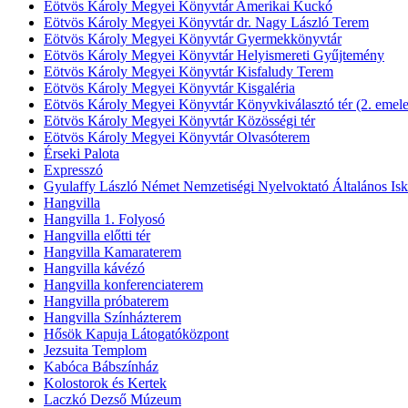
Eötvös Károly Megyei Könyvtár Amerikai Kuckó
Eötvös Károly Megyei Könyvtár dr. Nagy László Terem
Eötvös Károly Megyei Könyvtár Gyermekkönyvtár
Eötvös Károly Megyei Könyvtár Helyismereti Gyűjtemény
Eötvös Károly Megyei Könyvtár Kisfaludy Terem
Eötvös Károly Megyei Könyvtár Kisgaléria
Eötvös Károly Megyei Könyvtár Könyvkiválasztó tér (2. emele
Eötvös Károly Megyei Könyvtár Közösségi tér
Eötvös Károly Megyei Könyvtár Olvasóterem
Érseki Palota
Expresszó
Gyulaffy László Német Nemzetiségi Nyelvoktató Általános Isk
Hangvilla
Hangvilla 1. Folyosó
Hangvilla előtti tér
Hangvilla Kamaraterem
Hangvilla kávézó
Hangvilla konferenciaterem
Hangvilla próbaterem
Hangvilla Színházterem
Hősök Kapuja Látogatóközpont
Jezsuita Templom
Kabóca Bábszínház
Kolostorok és Kertek
Laczkó Dezső Múzeum