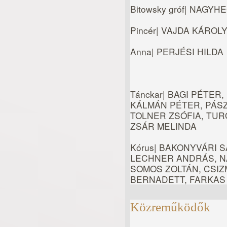
Bitowsky gróf| NAGYH
Pincér| VAJDA KÁROL
Anna| PERJÉSI HILDA
Tánckar| BAGI PÉTER
KÁLMÁN PÉTER, PÁSZ
TOLNER ZSÓFIA, TUR
ZSÁR MELINDA
Kórus| BAKONYVÁRI 
LECHNER ANDRÁS, NA
SOMOS ZOLTÁN, CSI
BERNADETT, FARKAS
Közreműködők