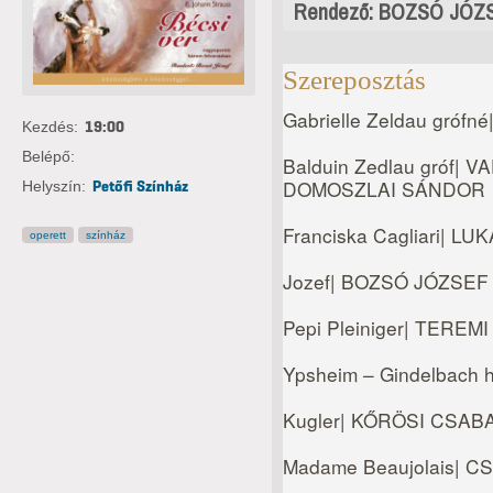
Rendező: BOZSÓ JÓZ
Szereposztás
Gabrielle Zeldau gróf
Kezdés:
19:00
Belépő:
Balduin Zedlau gróf|
DOMOSZLAI SÁNDOR
Helyszín:
Petőfi Színház
Franciska Cagliari| 
operett
színház
Jozef| BOZSÓ JÓZSEF
Pepi Pleiniger| TEREMI
Ypsheim – Gindelbach
Kugler| KŐRÖSI CSAB
Madame Beaujolais|