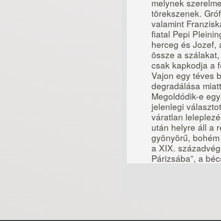
melynek szerelme
törekszenek. Gróf
valamint Franzisk
fiatal Pepi Plein
herceg és Jozef, 
össze a szálakat
csak kapkodja a fe
Vajon egy téves 
degradálása miatt
Megoldódik-e egy
jelenlegi választ
váratlan leleplezé
után helyre áll a 
gyönyörű, bohém 
a XIX. századvégi
Párizsába”, a béc