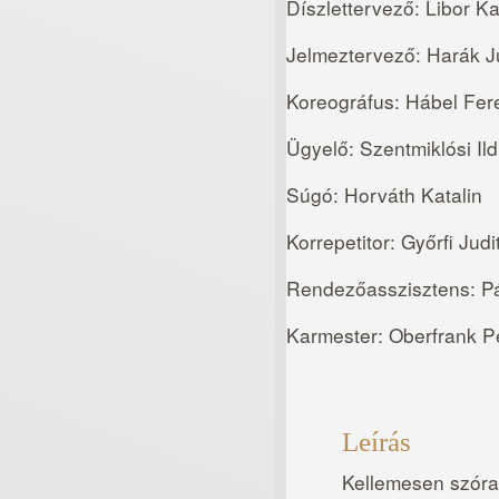
Díszlettervező: Libor Ka
Jelmeztervező: Harák J
Koreográfus: Hábel Fer
Ügyelő: Szentmiklósi Il
Súgó: Horváth Katalin
Korrepetitor: Győrfi Judi
Rendezőasszisztens: P
Karmester: Oberfrank Pé
Leírás
Kellemesen szórak