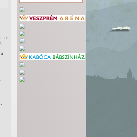
i
angol
a,
 a
t
0-