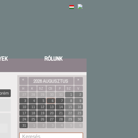
YEK
RÓLUNK
«
2026 AUGUSZTUS
»
H
K
SZ
CS
P
SZ
V
zprém
27
28
29
30
31
1
2
3
4
5
6
7
8
9
10
11
12
13
14
15
16
17
18
19
20
21
22
23
24
25
26
27
28
29
30
31
1
2
3
4
5
6