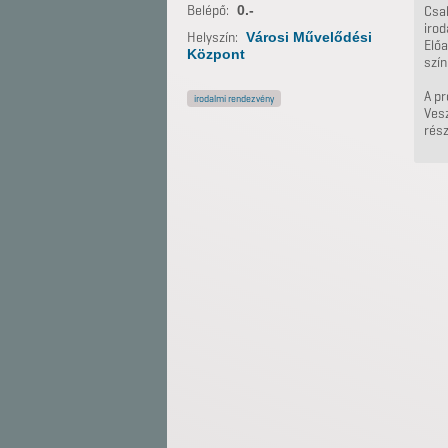
Belépő:
0.-
Csak
iro
Helyszín:
Városi Művelődési
Előa
Központ
szí
A p
irodalmi rendezvény
Ves
rész