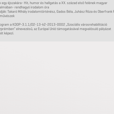
 egy éjszakára- Hit, humor és hallgatás a XX. század első felének magyar
dalmában- rendhagyó irodalom óra
dják: Takaró Mihály irodalomtörténész, Gados Béla, Juhász Róza és Oberfrank 
nművészek
rogram a KDOP-3.1.1/
D2-13-k2-2013-0002 „Szociális városrehabilitáció
zprémben” elnevezésű, az Európai Unió támogatásával megvalósuló pályázat
ét képezi.