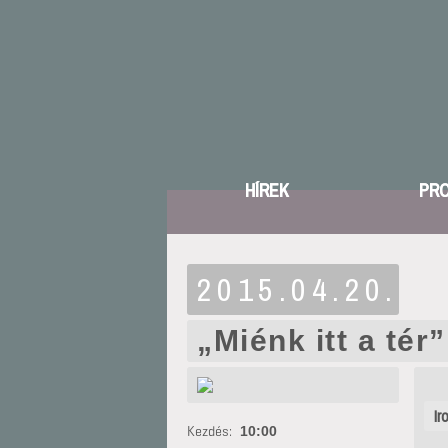
HÍREK
PR
2015.04.20.
„Miénk itt a tér”
Ir
Kezdés:
10:00