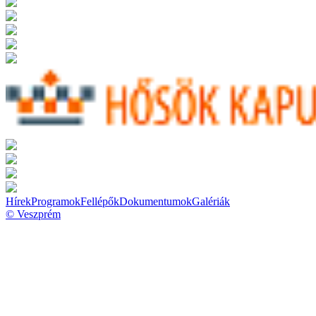
Hírek
Programok
Fellépők
Dokumentumok
Galériák
© Veszprém