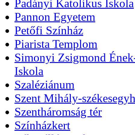
Padányi Katolikus Iskola
Pannon Egyetem
Petőfi Színház
Piarista Templom
Simonyi Zsigmond Ének-Z
Iskola
Szaléziánum
Szent Mihály-székesegy
Szentháromság tér
Színházkert