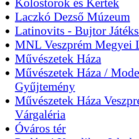
Kolostorok és Kertek
Laczkó Dezső Múzeum
Latinovits - Bujtor Játék
MNL Veszprém Megyei L
Művészetek Háza
Művészetek Háza / Moder
Gyűjtemény
Művészetek Háza Veszpré
Várgaléria
Óváros tér