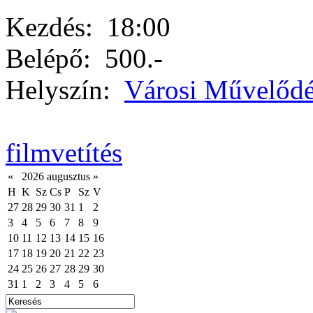
Kezdés:
18:00
Belépő:
500.-
Helyszín:
Városi Művelődé
filmvetítés
«
2026 augusztus
»
H
K
Sz
Cs
P
Sz
V
27
28
29
30
31
1
2
3
4
5
6
7
8
9
10
11
12
13
14
15
16
17
18
19
20
21
22
23
24
25
26
27
28
29
30
31
1
2
3
4
5
6