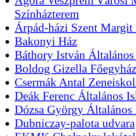
Agóra Veszprém Városi 
Színházterem
Árpád-házi Szent Margit
Bakonyi Ház
Báthory István Általános
Boldog Gizella Főegyhá
Csermák Antal Zeneiskol
Deák Ferenc Általános Is
Dózsa György Általános 
Dubniczay-palota udvara