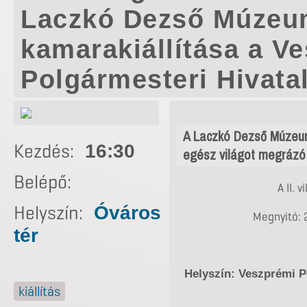
Laczkó Dezső Múze
kamarakiállítása a V
Polgármesteri Hivata
A Laczkó Dezső Múzeum
Kezdés:
16:30
egész világot megrázó 
Belépő:
A II. 
Helyszín:
Óváros
Megnyitó: 2
tér
Helyszín: Veszprémi P
kiállítás