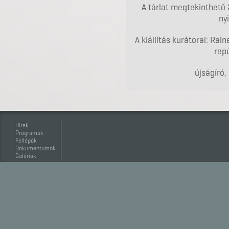
A tárlat megtekinthető 
ny
A kiállítás kurátorai: Ra
repü
újságíró,
Hírek
Programok
Fellépők
Dokumentumok
Galériák