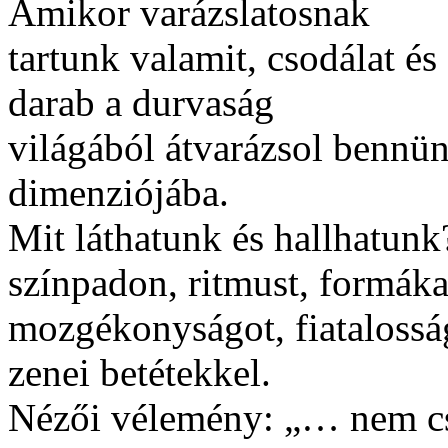
Amikor varázslatosnak
tartunk valamit, csodálat é
darab a durvaság
világából átvarázsol bennün
dimenziójába.
Mit láthatunk és hallhatunk
színpadon, ritmust, formáka
mozgékonyságot, fiatalosság
zenei betétekkel.
Nézői vélemény: „… nem csi