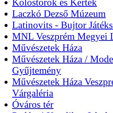
Kolostorok és Kertek
Laczkó Dezső Múzeum
Latinovits - Bujtor Játék
MNL Veszprém Megyei L
Művészetek Háza
Művészetek Háza / Moder
Gyűjtemény
Művészetek Háza Veszpré
Várgaléria
Óváros tér