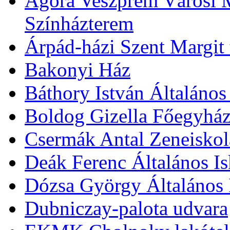
Agóra Veszprém Városi 
Színházterem
Árpád-házi Szent Margit
Bakonyi Ház
Báthory István Általános
Boldog Gizella Főegyhá
Csermák Antal Zeneiskol
Deák Ferenc Általános Is
Dózsa György Általános 
Dubniczay-palota udvara