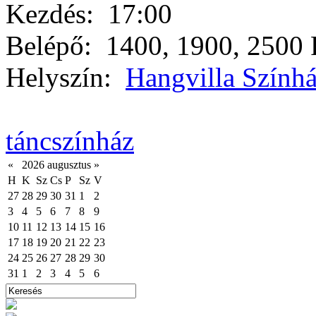
Kezdés:
17:00
Belépő:
1400, 1900, 2500 F
Helyszín:
Hangvilla Szính
táncszínház
«
2026 augusztus
»
H
K
Sz
Cs
P
Sz
V
27
28
29
30
31
1
2
3
4
5
6
7
8
9
10
11
12
13
14
15
16
17
18
19
20
21
22
23
24
25
26
27
28
29
30
31
1
2
3
4
5
6