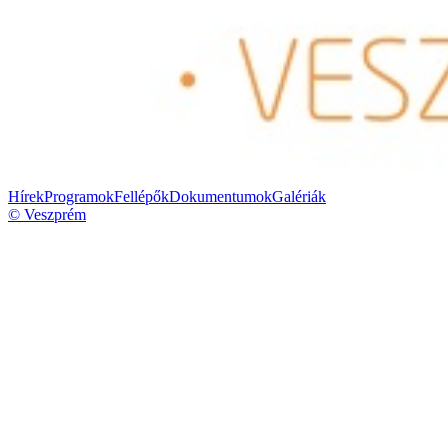
Hírek
Programok
Fellépők
Dokumentumok
Galériák
© Veszprém