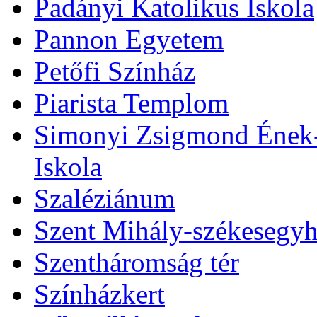
Padányi Katolikus Iskola
Pannon Egyetem
Petőfi Színház
Piarista Templom
Simonyi Zsigmond Ének-Z
Iskola
Szaléziánum
Szent Mihály-székesegy
Szentháromság tér
Színházkert