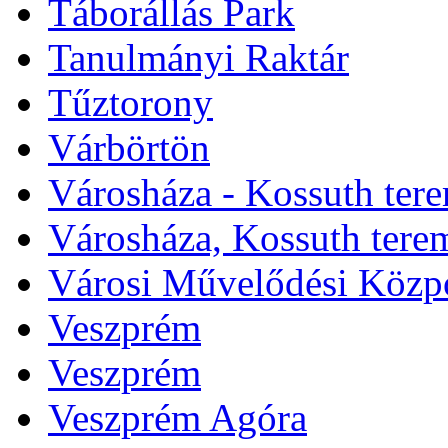
Táborállás Park
Tanulmányi Raktár
Tűztorony
Várbörtön
Városháza - Kossuth ter
Városháza, Kossuth tere
Városi Művelődési Közp
Veszprém
Veszprém
Veszprém Agóra