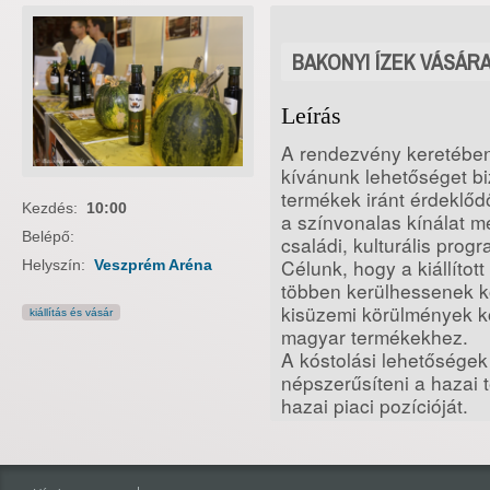
BAKONYI ÍZEK VÁSÁR
Leírás
A rendezvény keretében 
kívánunk lehetőséget biz
termékek iránt érdeklőd
Kezdés:
10:00
a színvonalas kínálat me
Belépő:
családi, kulturális prog
Célunk, hogy a kiállíto
Helyszín:
Veszprém Aréna
többen kerülhessenek k
kisüzemi körülmények köz
kiállítás és vásár
magyar termékekhez.
A kóstolási lehetőségek
népszerűsíteni a hazai 
hazai piaci pozícióját.