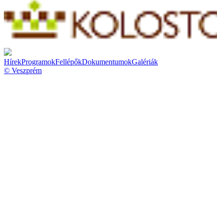
Hírek
Programok
Fellépők
Dokumentumok
Galériák
© Veszprém