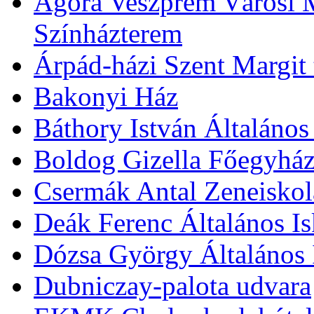
Agóra Veszprém Városi 
Színházterem
Árpád-házi Szent Margit
Bakonyi Ház
Báthory István Általános
Boldog Gizella Főegyhá
Csermák Antal Zeneiskol
Deák Ferenc Általános Is
Dózsa György Általános 
Dubniczay-palota udvara