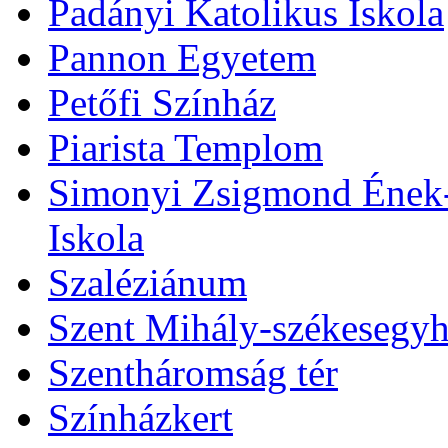
Padányi Katolikus Iskola
Pannon Egyetem
Petőfi Színház
Piarista Templom
Simonyi Zsigmond Ének-Z
Iskola
Szaléziánum
Szent Mihály-székesegy
Szentháromság tér
Színházkert