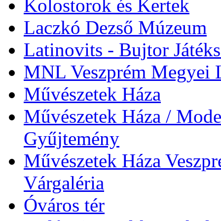
Kolostorok és Kertek
Laczkó Dezső Múzeum
Latinovits - Bujtor Játék
MNL Veszprém Megyei L
Művészetek Háza
Művészetek Háza / Moder
Gyűjtemény
Művészetek Háza Veszpré
Várgaléria
Óváros tér