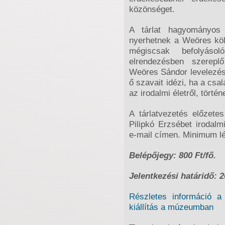
közönséget.
A tárlat hagyományos 
nyerhetnek a Weöres köl
mégiscsak befolyáso
elrendezésben szerepl
Weöres Sándor levelezésé
ő szavait idézi, ha a csalá
az irodalmi életről, történ
A tárlatvezetés előzetes
Pilipkó Erzsébet irodal
e-mail címen. Minimum lé
Belépőjegy: 800 Ft/fő.
Jelentkezési határidő: 2
Részletes információ a 
kiállítás a múzeumban