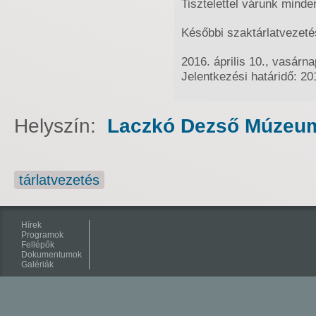
Tisztelettel várunk minde
Későbbi szaktárlatvezeté
2016. április 10., vasárn
Jelentkezési határidő: 201
Helyszín:
Laczkó Dezső Múzeu
tárlatvezetés
Hírek
Programok
Fellépők
Dokumentumok
Galériák