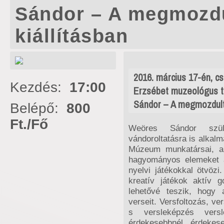
Sándor – A megmozdu
kiállításban
2016. március 17-én, cs
Kezdés:
17:00
Erzsébet muzeológus t
Sándor – A megmozdult 
Belépő:
800
Ft./Fő
Weöres Sándor szüle
vándoroltatásra is alkalma
Múzeum munkatársai, ame
hagyományos elemeket a
nyelvi játékokkal ötvöz
kreatív játékok aktív g
lehetővé teszik, hogy
verseit. Versfoltozás, ve
s versleképzés ver
érdekesebbnél érdekes