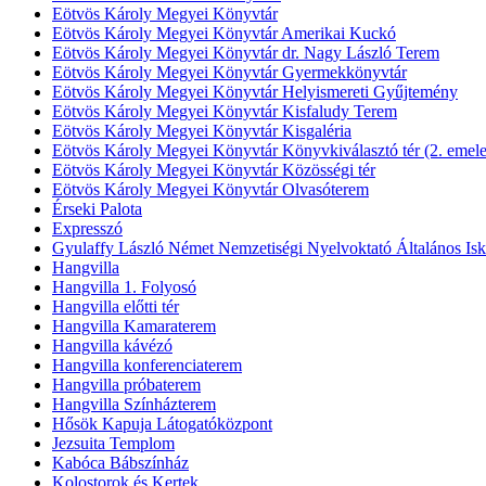
Eötvös Károly Megyei Könyvtár
Eötvös Károly Megyei Könyvtár Amerikai Kuckó
Eötvös Károly Megyei Könyvtár dr. Nagy László Terem
Eötvös Károly Megyei Könyvtár Gyermekkönyvtár
Eötvös Károly Megyei Könyvtár Helyismereti Gyűjtemény
Eötvös Károly Megyei Könyvtár Kisfaludy Terem
Eötvös Károly Megyei Könyvtár Kisgaléria
Eötvös Károly Megyei Könyvtár Könyvkiválasztó tér (2. emele
Eötvös Károly Megyei Könyvtár Közösségi tér
Eötvös Károly Megyei Könyvtár Olvasóterem
Érseki Palota
Expresszó
Gyulaffy László Német Nemzetiségi Nyelvoktató Általános Isk
Hangvilla
Hangvilla 1. Folyosó
Hangvilla előtti tér
Hangvilla Kamaraterem
Hangvilla kávézó
Hangvilla konferenciaterem
Hangvilla próbaterem
Hangvilla Színházterem
Hősök Kapuja Látogatóközpont
Jezsuita Templom
Kabóca Bábszínház
Kolostorok és Kertek