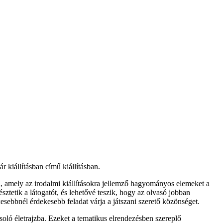
r kiállításban című kiállításban.
i, amely az irodalmi kiállításokra jellemző hagyományos elemeket a
ztetik a látogatót, és lehetővé teszik, hogy az olvasó jobban
esebbnél érdekesebb feladat várja a játszani szerető közönséget.
oló életrajzba. Ezeket a tematikus elrendezésben szereplő