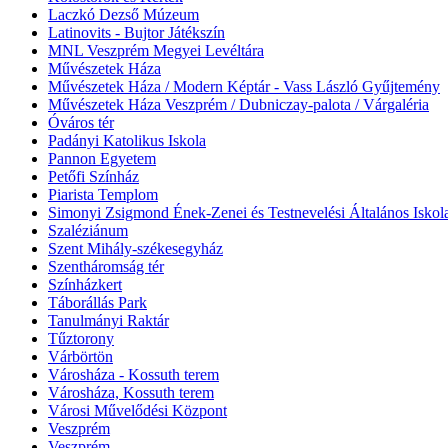
Laczkó Dezső Múzeum
Latinovits - Bujtor Játékszín
MNL Veszprém Megyei Levéltára
Művészetek Háza
Művészetek Háza / Modern Képtár - Vass László Gyűjtemény
Művészetek Háza Veszprém / Dubniczay-palota / Várgaléria
Óváros tér
Padányi Katolikus Iskola
Pannon Egyetem
Petőfi Színház
Piarista Templom
Simonyi Zsigmond Ének-Zenei és Testnevelési Általános Iskol
Szaléziánum
Szent Mihály-székesegyház
Szentháromság tér
Színházkert
Táborállás Park
Tanulmányi Raktár
Tűztorony
Várbörtön
Városháza - Kossuth terem
Városháza, Kossuth terem
Városi Művelődési Központ
Veszprém
Veszprém