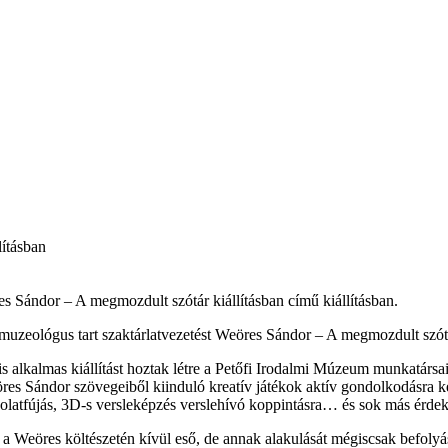
lításban
es Sándor – A megmozdult szótár kiállításban című kiállításban.
 muzeológus tart szaktárlatvezetést Weöres Sándor – A megmozdult szótá
s alkalmas kiállítást hoztak létre a Petőfi Irodalmi Múzeum munkatársa
es Sándor szövegeiből kiinduló kreatív játékok aktív gondolkodásra kés
ondolatfújás, 3D-s versleképzés verslehívó koppintásra… és sok más érdek
a Weöres költészetén kívül eső, de annak alakulását mégiscsak befolyás