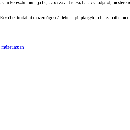
 keresztül mutatja be, az ő szavait idézi, ha a családjáról, mestereiről, 
ipkó Erzsébet irodalmi muzeológusnál lehet a pilipko@ldm.hu e-mail cím
s a múzeumban