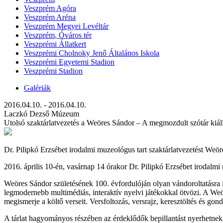
Veszprém Agóra
Veszprém Aréna
Veszprém Megyei Levéltár
Veszprém, Óváros tér
Veszprémi Állatkert
Veszprémi Cholnoky Jenő Általános Iskola
Veszprémi Egyetemi Stadion
Veszprémi Stadion
Galériák
2016.04.10. - 2016.04.10.
Laczkó Dezső Múzeum
Utolsó szaktárlatvezetés a Weöres Sándor – A megmozdult szótár kiál
Dr. Pilipkó Erzsébet irodalmi muzeológus tart szaktárlatvezetést Weör
2016. április 10-én, vasárnap 14 órakor Dr. Pilipkó Erzsébet irodalmi
Weöres Sándor születésének 100. évfordulóján olyan vándoroltatásra i
legmodernebb multimédiás, interaktív nyelvi játékokkal ötvözi. A Weör
megismerje a költő verseit. Versfoltozás, versrajz, keresztöltés és g
A tárlat hagyományos részében az érdeklődők bepillantást nyerhetnek 