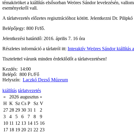
témaköröket a kiállítás elsősorban Weöres Sándor levelezésén, vallomásain
eseményekről vall.
A tárlatvezetés előzetes regisztrációhoz kötött. Jelentkezni Dr. Pil
Belépőjegy: 800 Ft/fő.
Jelentkezési határidő: 2016. április 7. 16 óra
Részletes információ a tárlatról itt:
Interaktív Weöres Sándor kiállítá
Tisztelettel várunk minden érdeklődőt a tárlatvezetésen!
Kezdés:
14:00
Belépő:
800 Ft./Fő
Helyszín:
Laczkó Dezső Múzeum
kiállítás
tárlatvezetés
«
2026 augusztus
»
H
K
Sz
Cs
P
Sz
V
27
28
29
30
31
1
2
3
4
5
6
7
8
9
10
11
12
13
14
15
16
17
18
19
20
21
22
23