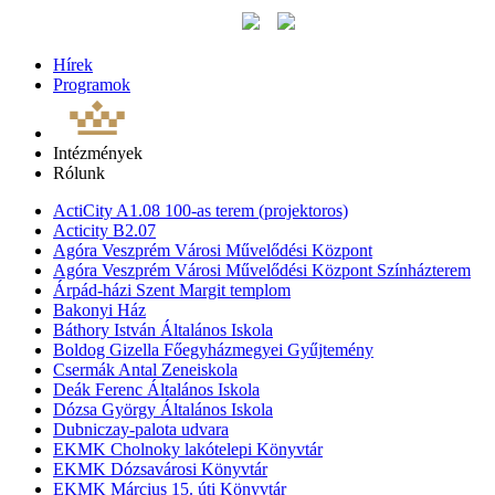
Hírek
Programok
Intézmények
Rólunk
ActiCity A1.08 100-as terem (projektoros)
Acticity B2.07
Agóra Veszprém Városi Művelődési Központ
Agóra Veszprém Városi Művelődési Központ Színházterem
Árpád-házi Szent Margit templom
Bakonyi Ház
Báthory István Általános Iskola
Boldog Gizella Főegyházmegyei Gyűjtemény
Csermák Antal Zeneiskola
Deák Ferenc Általános Iskola
Dózsa György Általános Iskola
Dubniczay-palota udvara
EKMK Cholnoky lakótelepi Könyvtár
EKMK Dózsavárosi Könyvtár
EKMK Március 15. úti Könyvtár