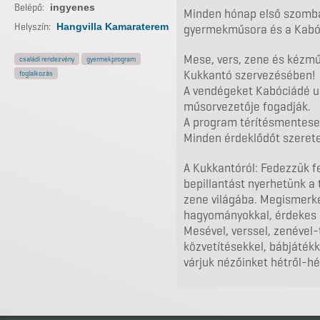
Belépő:
ingyenes
Minden hónap első szomb
Helyszín:
Hangvilla Kamaraterem
gyermekműsora és a Kabó
Mese, vers, zene és kézm
családi rendezvény
gyermekprogram
Kukkantó szervezésében!
foglalkozás
A vendégeket Kabóciádé ur
műsorvezetője fogadják.
A program térítésmentese
Minden érdeklődőt szerete
A Kukkantóról: Fedezzük fe
bepillantást nyerhetünk a 
zene világába. Megismerk
hagyományokkal, érdekes 
Mesével, verssel, zenével
közvetítésekkel, bábjátékk
várjuk nézőinket hétről-hé