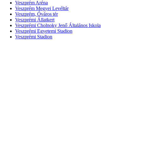
Veszprém Aréna
Veszprém Megyei Levéltár
Veszprém, Óváros tér
Veszprémi Állatkert
Veszprémi Cholnoky Jenő Általános Iskola
Veszprémi Egyetemi Stadion
Veszprémi Stadion
Galériák
2016.05.20.
Veszprém Aréna
ExperiDance - Omega Musical: Gyöngyhajú lány balladája