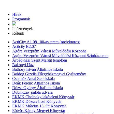
Hírek
Programok
Intézmények
Rólunk
ActiCity A1.08 100-as terem (projektoros)
Acticity B2.07
Agóra Veszprém Városi Művelődési Központ
Agóra Veszprém Városi Művelődési Központ Színházterem
Árpád-házi Szent Margit templom
Bakonyi Ház
Báthory István Általános Iskola
Boldog Gizella Főegyházmegyei Gyűjtemény
Csermák Antal Zeneiskola
Deák Ferenc Általános Iskola
Dózsa György Általános Iskola
Dubniczay-palota udvara
EKMK Cholnoky lakótelepi Könyvtár
EKMK Dózsavárosi Könyvtár
EKMK Március 15. úti Könyvtár
Eötvös Károly Megyei Könyvtár