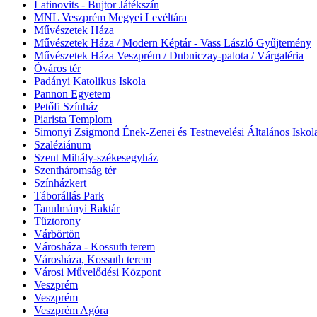
Latinovits - Bujtor Játékszín
MNL Veszprém Megyei Levéltára
Művészetek Háza
Művészetek Háza / Modern Képtár - Vass László Gyűjtemény
Művészetek Háza Veszprém / Dubniczay-palota / Várgaléria
Óváros tér
Padányi Katolikus Iskola
Pannon Egyetem
Petőfi Színház
Piarista Templom
Simonyi Zsigmond Ének-Zenei és Testnevelési Általános Iskol
Szaléziánum
Szent Mihály-székesegyház
Szentháromság tér
Színházkert
Táborállás Park
Tanulmányi Raktár
Tűztorony
Várbörtön
Városháza - Kossuth terem
Városháza, Kossuth terem
Városi Művelődési Központ
Veszprém
Veszprém
Veszprém Agóra