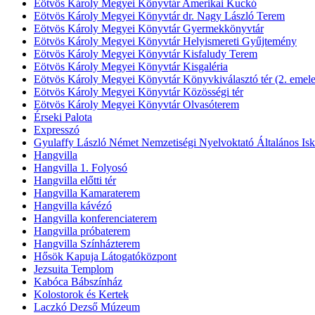
Eötvös Károly Megyei Könyvtár Amerikai Kuckó
Eötvös Károly Megyei Könyvtár dr. Nagy László Terem
Eötvös Károly Megyei Könyvtár Gyermekkönyvtár
Eötvös Károly Megyei Könyvtár Helyismereti Gyűjtemény
Eötvös Károly Megyei Könyvtár Kisfaludy Terem
Eötvös Károly Megyei Könyvtár Kisgaléria
Eötvös Károly Megyei Könyvtár Könyvkiválasztó tér (2. emele
Eötvös Károly Megyei Könyvtár Közösségi tér
Eötvös Károly Megyei Könyvtár Olvasóterem
Érseki Palota
Expresszó
Gyulaffy László Német Nemzetiségi Nyelvoktató Általános Isk
Hangvilla
Hangvilla 1. Folyosó
Hangvilla előtti tér
Hangvilla Kamaraterem
Hangvilla kávézó
Hangvilla konferenciaterem
Hangvilla próbaterem
Hangvilla Színházterem
Hősök Kapuja Látogatóközpont
Jezsuita Templom
Kabóca Bábszínház
Kolostorok és Kertek
Laczkó Dezső Múzeum