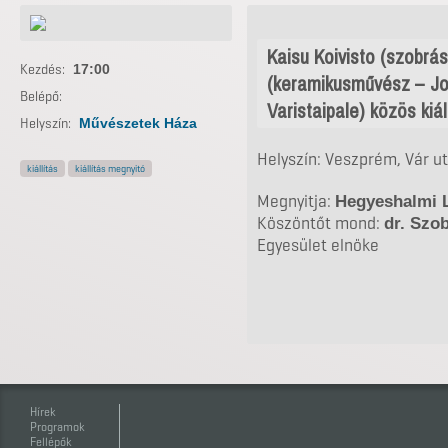
Kaisu Koivisto (szobrás
Kezdés:
17:00
(keramikusművész – Joe
Belépő:
Varistaipale) közös kiál
Helyszín:
Művészetek Háza
Helyszín: Veszprém, Vár ut
kiállítás
kiállítás megnyitó
Megnyitja:
Hegyeshalmi 
Köszöntőt mond:
dr. Szo
Egyesület elnöke
Hírek
Programok
Fellépők