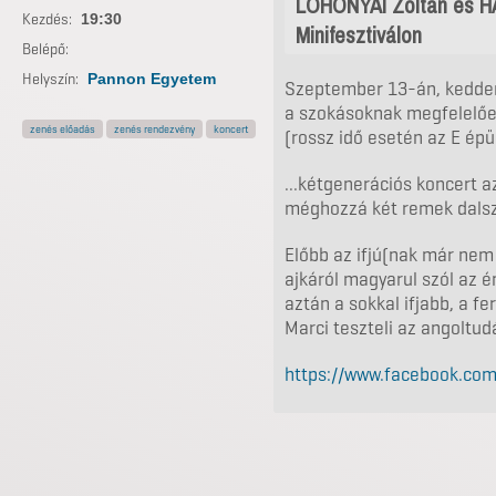
LOHONYAI Zoltán és HA
Kezdés:
19:30
Minifesztiválon
Belépő:
Helyszín:
Pannon Egyetem
Szeptember 13-án, kedden
a szokásoknak megfelelőe
zenés előadás
zenés rendezvény
koncert
(rossz idő esetén az E ép
...kétgenerációs koncert a
méghozzá két remek dalsze
Előbb az ifjú(nak már nem
ajkáról magyarul szól az é
aztán a sokkal ifjabb, a f
Marci teszteli az angoltud
https://www.facebook.co