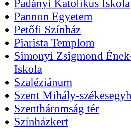
Padányi Katolikus Iskola
Pannon Egyetem
Petőfi Színház
Piarista Templom
Simonyi Zsigmond Ének-Z
Iskola
Szaléziánum
Szent Mihály-székesegy
Szentháromság tér
Színházkert