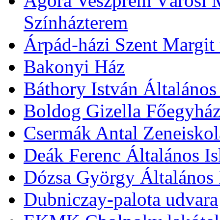
Agóra Veszprém Városi 
Színházterem
Árpád-házi Szent Margit
Bakonyi Ház
Báthory István Általános
Boldog Gizella Főegyhá
Csermák Antal Zeneiskol
Deák Ferenc Általános Is
Dózsa György Általános 
Dubniczay-palota udvara