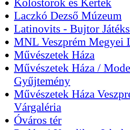
Kolostorok és Kertek
Laczkó Dezső Múzeum
Latinovits - Bujtor Játék
MNL Veszprém Megyei L
Művészetek Háza
Művészetek Háza / Moder
Gyűjtemény
Művészetek Háza Veszpré
Várgaléria
Óváros tér