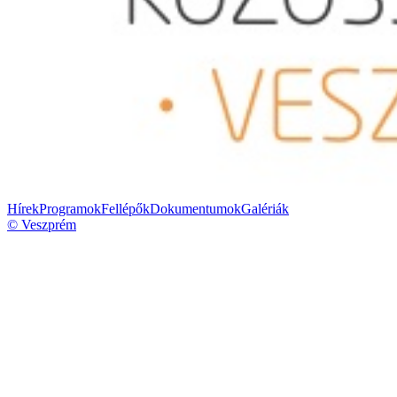
Hírek
Programok
Fellépők
Dokumentumok
Galériák
© Veszprém