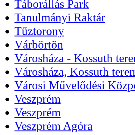
Táborállás Park
Tanulmányi Raktár
Tűztorony
Várbörtön
Városháza - Kossuth ter
Városháza, Kossuth tere
Városi Művelődési Közp
Veszprém
Veszprém
Veszprém Agóra