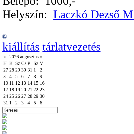
Belépő:
1000,-
Helyszín:
Laczkó Dezső 
kiállítás
tárlatvezetés
«
2026 augusztus
»
H
K
Sz
Cs
P
Sz
V
27
28
29
30
31
1
2
3
4
5
6
7
8
9
10
11
12
13
14
15
16
17
18
19
20
21
22
23
24
25
26
27
28
29
30
31
1
2
3
4
5
6