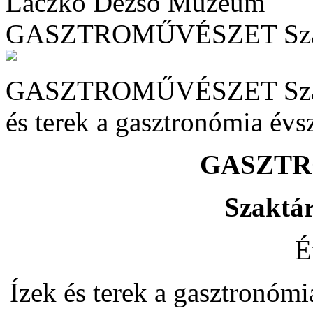
Laczkó Dezső Múzeum
GASZTROMŰVÉSZET Szakt
GASZTROMŰVÉSZET Szaktár
és terek a gasztronómia évs
GASZT
Szaktár
É
Ízek és terek a gasztronómi