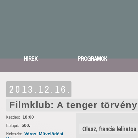
HÍREK
PROGRAMOK
2013.12.16.
Filmklub: A tenger törvén
Kezdés:
18:00
Belépő:
500.-
Olasz, francia feliratos
Helyszín:
Városi Művelődési