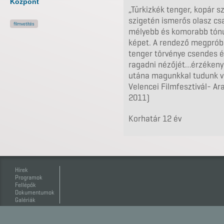
Központ
„Türkizkék tenger, kopár sz
szigetén ismerős olasz cs
filmvetítés
mélyebb és komorabb tónu
képet. A rendező megpróbá
tenger törvénye csendes é
ragadni nézőjét…érzékeny
utána magunkkal tudunk vi
Velencei Filmfesztivál- Ara
2011)
Korhatár 12 év
Hírek
Programok
Fellépők
Dokumentumok
Galériák