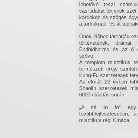
lehetővé teszi számuk
vasrudakat törjenek szét
kardokon és szöges ágy
a torkuknak, és át tudnak
Önök élőben láthatják eze
történetének, drámai 
Bodhidharma és az ő sz
szőve.
A templom misztikus s
természeti ereje szinté
Kung-Fu szerzetesek len
Az elmúlt 23 évben több
Shaolin szerzetesek mis
6000 előadás során.
„A mi to fo“ egy 
továbbfejlesztésében, 
misztikus régi Kínába.