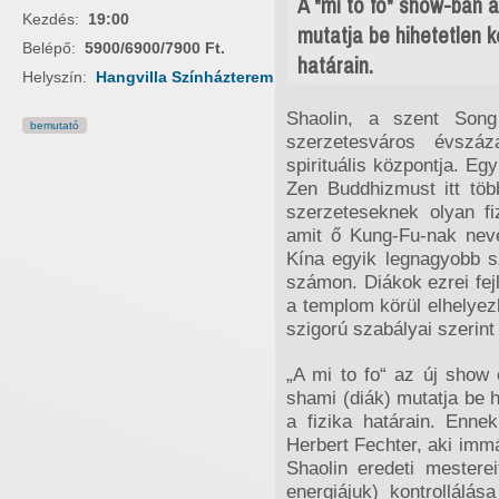
A "mi to fo" show-ban a
Kezdés:
19:00
mutatja be hihetetlen k
Belépő:
5900/6900/7900 Ft.
határain.
Helyszín:
Hangvilla Színházterem
Shaolin, a szent Song
bemutató
szerzetesváros évszáz
spirituális központja. Eg
Zen Buddhizmust itt töb
szerzeteseknek olyan fiz
amit ő Kung-Fu-nak neve
Kína egyik legnagyobb s
számon. Diákok ezrei fej
a templom körül elhelye
szigorú szabályai szerint 
„A mi to fo“ az új show
shami (diák) mutatja be 
a fizika határain. Enne
Herbert Fechter, aki imm
Shaolin eredeti mestereit
energiájuk) kontrollálá