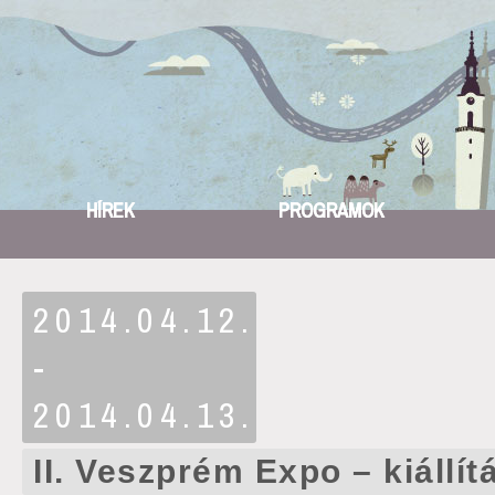
HÍREK
PROGRAMOK
2014.04.12.
-
2014.04.13.
II. Veszprém Expo – kiállít