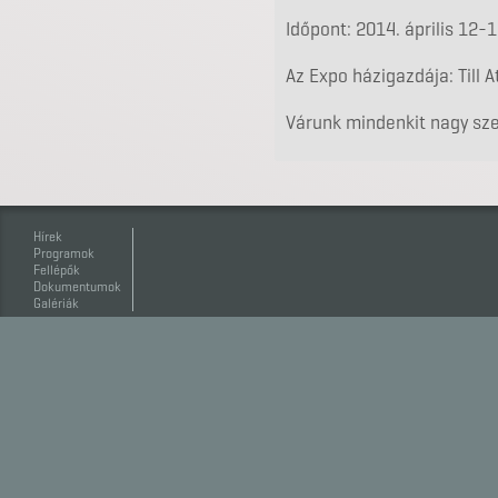
Időpont: 2014. április 12-
Az Expo házigazdája: Till At
Várunk mindenkit nagy sze
Hírek
Programok
Fellépők
Dokumentumok
Galériák