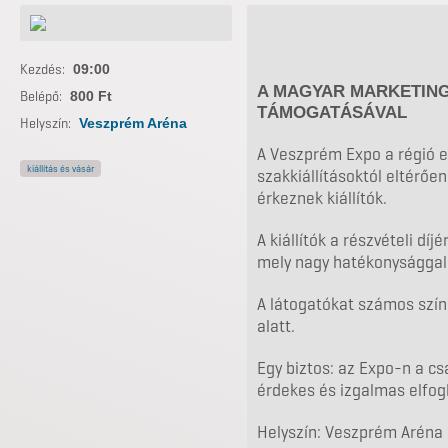
Kezdés:
09:00
A MAGYAR MARKETING
Belépő:
800 Ft
TÁMOGATÁSÁVAL
Helyszín:
Veszprém Aréna
A Veszprém Expo a régió eg
kiállítás és vásár
szakkiállításoktól eltérőe
érkeznek kiállítók.
A kiállítók a részvételi d
mely nagy hatékonysággal 
A látogatókat számos színe
alatt.
Egy biztos: az Expo-n a c
érdekes és izgalmas elfogla
Helyszín: Veszprém Aréna