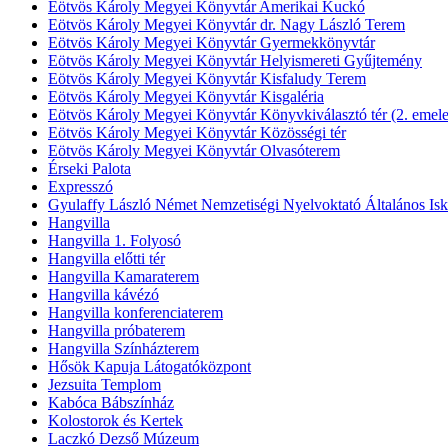
Eötvös Károly Megyei Könyvtár Amerikai Kuckó
Eötvös Károly Megyei Könyvtár dr. Nagy László Terem
Eötvös Károly Megyei Könyvtár Gyermekkönyvtár
Eötvös Károly Megyei Könyvtár Helyismereti Gyűjtemény
Eötvös Károly Megyei Könyvtár Kisfaludy Terem
Eötvös Károly Megyei Könyvtár Kisgaléria
Eötvös Károly Megyei Könyvtár Könyvkiválasztó tér (2. emele
Eötvös Károly Megyei Könyvtár Közösségi tér
Eötvös Károly Megyei Könyvtár Olvasóterem
Érseki Palota
Expresszó
Gyulaffy László Német Nemzetiségi Nyelvoktató Általános Isk
Hangvilla
Hangvilla 1. Folyosó
Hangvilla előtti tér
Hangvilla Kamaraterem
Hangvilla kávézó
Hangvilla konferenciaterem
Hangvilla próbaterem
Hangvilla Színházterem
Hősök Kapuja Látogatóközpont
Jezsuita Templom
Kabóca Bábszínház
Kolostorok és Kertek
Laczkó Dezső Múzeum