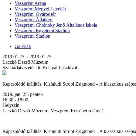
Veszprém Aréna
Veszprém Megyei Levéltár
Veszprém, Óváros tér
Veszprémi Állatkert
Veszprémi Cholnoky Jenő Általános Iskola
Veszprémi Egyetemi Stadion
Veszprémi Stadion
Galériák
2019.01.25. - 2019.01.25.
Laczkó Dezső Múzeum
Szaktárlatvezetés dr. Kostyál Lászlóval
Kapcsolódó kiállítás: Kisfaludi Strobl Zsigmond – A klasszikus szépség
2019. jan. 25. péntek
16:30 - 18:00
Helyszín:
Laczkó Dezső Múzeum, Veszprém Erzsébet sétány 1.
Kapcsolódó kiállítás: Kisfaludi Strobl Zsigmond – A klasszikus széps