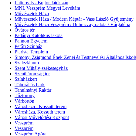
Latinovits - Bujtor Játékszín
MNL Veszprém Megyei Levéltára
Művészetek Háza
Művészetek Háza / Modern Képtár - Vass László Gyűjtemény
Művészetek Háza Veszprém / Dubniczay-palota / Várgaléria
Óváros tér
Padányi Katolikus Iskola
Pannon Egyetem
Petőfi Színház
Piarista Templom
Simonyi Zsigmond Ének-Zenei és Testnevelési Általános Iskol
Szaléziánum
Szent Mihály-székesegyház
Szentháromság tér
Színházkert
Táborállás Park
Tanulmányi Raktár
Tűztorony
Várbörtön
Városháza - Kossuth terem
Városháza, Kossuth terem
Városi Művelődési Központ
Veszprém
Veszprém
Veszprém Agóra