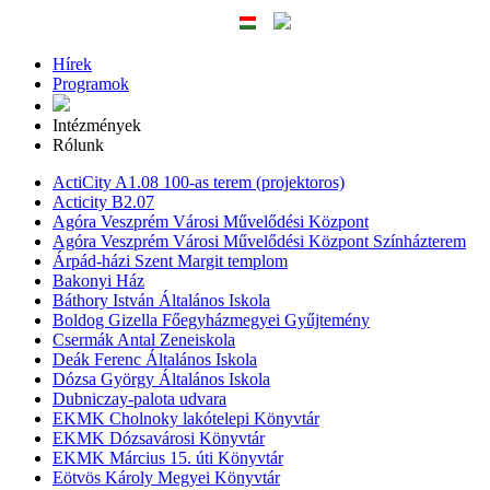
Hírek
Programok
Intézmények
Rólunk
ActiCity A1.08 100-as terem (projektoros)
Acticity B2.07
Agóra Veszprém Városi Művelődési Központ
Agóra Veszprém Városi Művelődési Központ Színházterem
Árpád-házi Szent Margit templom
Bakonyi Ház
Báthory István Általános Iskola
Boldog Gizella Főegyházmegyei Gyűjtemény
Csermák Antal Zeneiskola
Deák Ferenc Általános Iskola
Dózsa György Általános Iskola
Dubniczay-palota udvara
EKMK Cholnoky lakótelepi Könyvtár
EKMK Dózsavárosi Könyvtár
EKMK Március 15. úti Könyvtár
Eötvös Károly Megyei Könyvtár