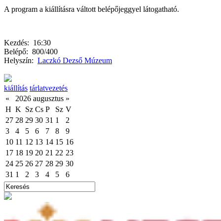
A program a kiállításra váltott belépőjeggyel látogatható.
Kezdés:
16:30
Belépő:
800/400
Helyszín:
Laczkó Dezső Múzeum
kiállítás
tárlatvezetés
«
2026 augusztus
»
H
K
Sz
Cs
P
Sz
V
27
28
29
30
31
1
2
3
4
5
6
7
8
9
10
11
12
13
14
15
16
17
18
19
20
21
22
23
24
25
26
27
28
29
30
31
1
2
3
4
5
6