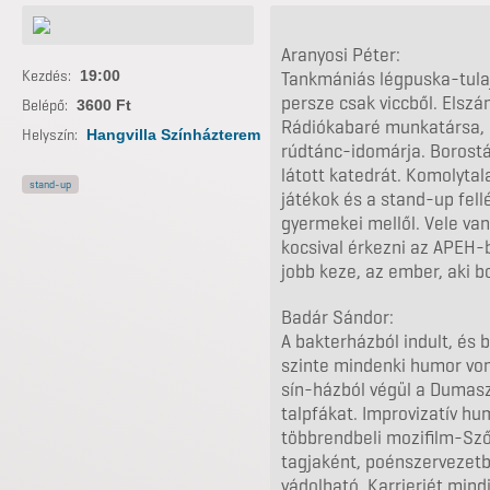
Aranyosi Péter:
Kezdés:
19:00
Tankmániás légpuska-tulaj
persze csak viccből. Elszá
Belépő:
3600 Ft
Rádiókabaré munkatársa, 
Helyszín:
Hangvilla Színházterem
rúdtánc-idomárja. Borostá
látott katedrát. Komolyta
stand-up
játékok és a stand-up fell
gyermekei mellől. Vele van 
kocsival érkezni az APEH-
jobb keze, az ember, aki bo
Badár Sándor:
A bakterházból indult, és 
szinte mindenki humor vona
sín-házból végül a Dumaszí
talpfákat. Improvizatív hu
többrendbeli mozifilm-Szők
tagjaként, poénszervezetb
vádolható. Karrierjét mind