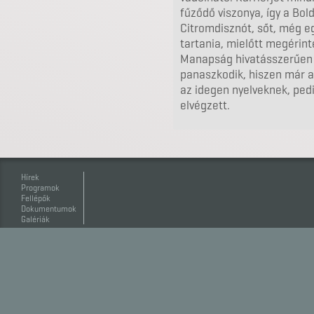
fűződő viszonya, így a Bol
Citromdisznót, sőt, még egy
tartania, mielőtt megérint
Manapság hivatásszerűen
panaszkodik, hiszen már a 
az idegen nyelveknek, pedi
elvégzett.
Hírek
Programok
Fellépők
Dokumentumok
Galériák