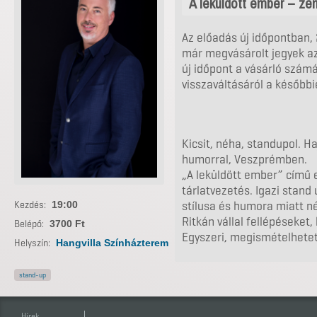
A leküldött ember – ze
Az előadás új időpontban,
már megvásárolt jegyek az
új időpont a vásárló szám
visszaváltásáról a később
Kicsit, néha, standupol. H
humorral, Veszprémben.
„A leküldött ember” című 
tárlatvezetés. Igazi stand 
stílusa és humora miatt n
Kezdés:
19:00
Ritkán vállal fellépéseket,
Belépő:
3700 Ft
Egyszeri, megismételhetet
Helyszín:
Hangvilla Színházterem
stand-up
Hírek