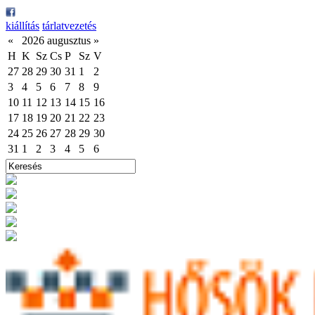
kiállítás
tárlatvezetés
«
2026 augusztus
»
H
K
Sz
Cs
P
Sz
V
27
28
29
30
31
1
2
3
4
5
6
7
8
9
10
11
12
13
14
15
16
17
18
19
20
21
22
23
24
25
26
27
28
29
30
31
1
2
3
4
5
6