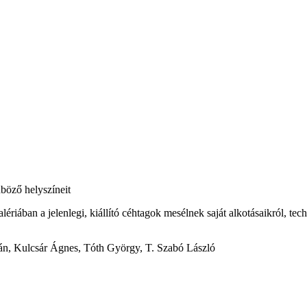
nböző helyszíneit
iában a jelenlegi, kiállító céhtagok mesélnek saját alkotásaikról, tech
án, Kulcsár Ágnes, Tóth György, T. Szabó László