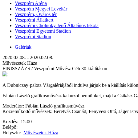
Veszprém Aréna
Veszprém Megyei Levéltár
Veszprém, Óváros tér
Veszprémi Állatkert
Veszprémi Cholnoky Jenő Általános Iskola
Veszprémi Egyetemi Stadion
Veszprémi Stadion
Galériák
2020.02.08. - 2020.02.08.
Művészetek Háza
FINISSZÁZS / Veszprémi Művész Céh 30 kiállításon
A Dubniczay-palota Várgalériájából indulva járjuk be a kiállítás külö
Fábián László grafikusművész kalauzol bennünket, majd a Csikász Galér
Moderátor: Fábián László grafikusművész
Közreműködő művészek: Beretvás Csanád, Fenyvesi Ottó, Jáger Istv
Kezdés:
15:00
Belépő:
Helyszín:
Művészetek Háza