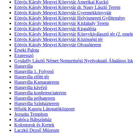
Eötvös Károly Megyei Könyvtár Amerikai Kuckó
Eötvös Károly Megyei Könyvtár dr. Nagy László Terem
Eötvös Károly Megyei Könyvtár Gyermekkönyvtár
Eötvös Károly Megyei Könyvtár Helyismereti Gyűjtemény
Eötvös Károly Megyei Könyvtár Kisfaludy Terem
Eötvös Károly Megyei Könyvtár Kisgaléria
Eötvös Károly Megyei Könyvtár Könyvkiválasztó tér (2. emele
Eötvös Károly Megyei Könyvtár Közösségi tér
Eötvös Károly Megyei Könyvtár Olvasóterem
Érseki Palota
Expresszó
Gyulaffy László Német Nemzetiségi Nyelvoktató Általános Isk
Hangvilla
Hangvilla 1. Folyosó
Hangvilla előtti tér
Hangvilla Kamaraterem
Hangvilla kávézó
Hangvilla konferenciaterem
Hangvilla próbaterem
Hangvilla Színházterem
Hősök Kapuja Látogatóközpont
Jezsuita Templom
Kabóca Bábszínház
Kolostorok és Kertek
Laczkó Dezső Múzeum