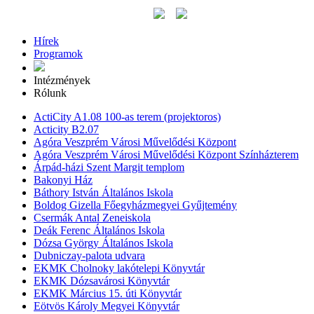
Hírek
Programok
Intézmények
Rólunk
ActiCity A1.08 100-as terem (projektoros)
Acticity B2.07
Agóra Veszprém Városi Művelődési Központ
Agóra Veszprém Városi Művelődési Központ Színházterem
Árpád-házi Szent Margit templom
Bakonyi Ház
Báthory István Általános Iskola
Boldog Gizella Főegyházmegyei Gyűjtemény
Csermák Antal Zeneiskola
Deák Ferenc Általános Iskola
Dózsa György Általános Iskola
Dubniczay-palota udvara
EKMK Cholnoky lakótelepi Könyvtár
EKMK Dózsavárosi Könyvtár
EKMK Március 15. úti Könyvtár
Eötvös Károly Megyei Könyvtár