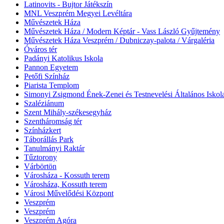
Latinovits - Bujtor Játékszín
MNL Veszprém Megyei Levéltára
Művészetek Háza
Művészetek Háza / Modern Képtár - Vass László Gyűjtemény
Művészetek Háza Veszprém / Dubniczay-palota / Várgaléria
Óváros tér
Padányi Katolikus Iskola
Pannon Egyetem
Petőfi Színház
Piarista Templom
Simonyi Zsigmond Ének-Zenei és Testnevelési Általános Iskol
Szaléziánum
Szent Mihály-székesegyház
Szentháromság tér
Színházkert
Táborállás Park
Tanulmányi Raktár
Tűztorony
Várbörtön
Városháza - Kossuth terem
Városháza, Kossuth terem
Városi Művelődési Központ
Veszprém
Veszprém
Veszprém Agóra