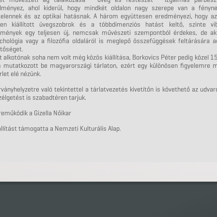
dményez, ahol kiderül, hogy mindkét oldalon nagy szerepe van a fényne
telennek és az optikai hatásnak. A három együttesen eredményezi, hogy az
ben kiállított üvegszobrok és a többdimenziós hatást keltő, szinte vib
tmények egy teljesen új, nemcsak művészeti szempontból érdekes, de ak
ichológia vagy a filozófia oldaláról is meglepő összefüggések feltárására 
tőséget.
t alkotónak soha nem volt még közös kiállítása, Borkovics Péter pedig közel 1
 mutatkozott be magyarországi tárlaton, ezért egy különösen figyelemre m
rlet elé nézünk.
rványhelyzetre való tekintettel a tárlatvezetés kivetítőn is követhető az udvar
élgetést is szabadtéren tarjuk.
eműködik a Gizella Nőikar
állítást támogatta a Nemzeti Kulturális Alap.