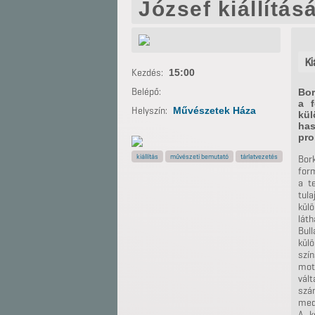
József kiállítás
Ki
Kezdés:
15:00
Belépő:
Bor
a f
Helyszín:
Művészetek Háza
kül
has
pro
kiállítás
művészeti bemutató
tárlatvezetés
Bor
form
a t
tula
külö
láth
Bull
külö
szín
mot
vál
szá
med
A k