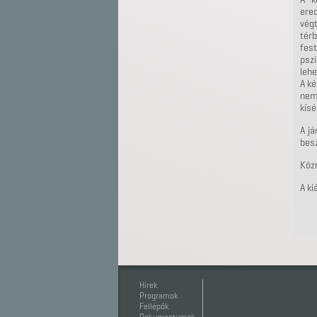
ere
vég
tér
fes
psz
lehe
A ké
nem
kísé
A já
besz
Közr
A ki
Hírek
Programok
Fellépők
Dokumentumok