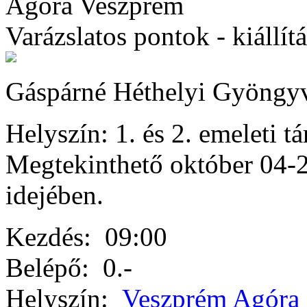
Agóra Veszprém
Varázslatos pontok - kiállítá
Gáspárné Héthelyi Gyöngyvé
Helyszín: 1. és 2. emeleti tá
Megtekinthető október 04-28
idejében.
Kezdés:
09:00
Belépő:
0.-
Helyszín:
Veszprém Agóra