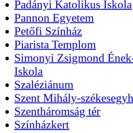
Padányi Katolikus Iskola
Pannon Egyetem
Petőfi Színház
Piarista Templom
Simonyi Zsigmond Ének-Z
Iskola
Szaléziánum
Szent Mihály-székesegy
Szentháromság tér
Színházkert