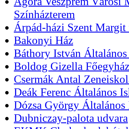
Agóra Veszprém Városi 
Színházterem
Árpád-házi Szent Margit
Bakonyi Ház
Báthory István Általános
Boldog Gizella Főegyhá
Csermák Antal Zeneiskol
Deák Ferenc Általános Is
Dózsa György Általános 
Dubniczay-palota udvara