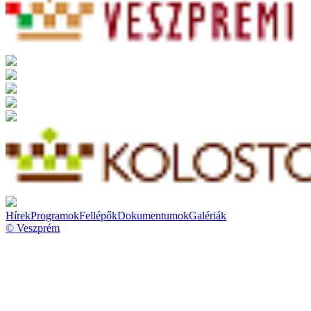
Hírek
Programok
Fellépők
Dokumentumok
Galériák
© Veszprém