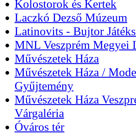
Kolostorok és Kertek
Laczkó Dezső Múzeum
Latinovits - Bujtor Játék
MNL Veszprém Megyei L
Művészetek Háza
Művészetek Háza / Moder
Gyűjtemény
Művészetek Háza Veszpré
Várgaléria
Óváros tér