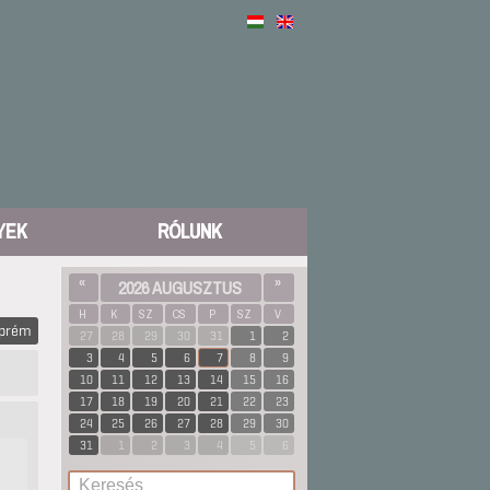
YEK
RÓLUNK
«
2026 AUGUSZTUS
»
H
K
SZ
CS
P
SZ
V
zprém
27
28
29
30
31
1
2
3
4
5
6
7
8
9
10
11
12
13
14
15
16
17
18
19
20
21
22
23
24
25
26
27
28
29
30
31
1
2
3
4
5
6