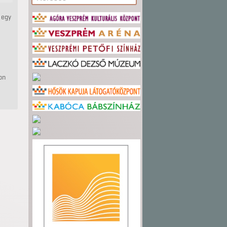
 egy
on