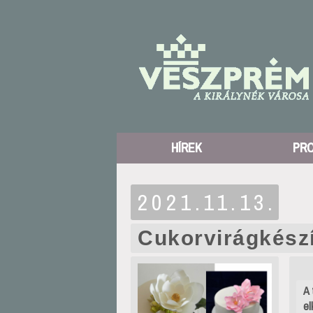
HÍREK
PR
2021.11.13.
Cukorvirágkészí
A 
el