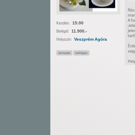
Rész
mar
A fo
Kezdés:
15:00
Jele
jele
Belépő:
11.900.-
tanf
Helyszín:
Veszprém Agóra
Érd
vag
bemutató
tanfolyam
Hely