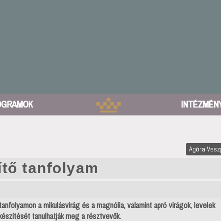
OGRAMOK
INTÉZMÉN
Agóra Ves
tő tanfolyam
tanfolyamon a mikulásvirág és a magnólia, valamint apró virágok, levelek
készítését tanulhatják meg a résztvevők.