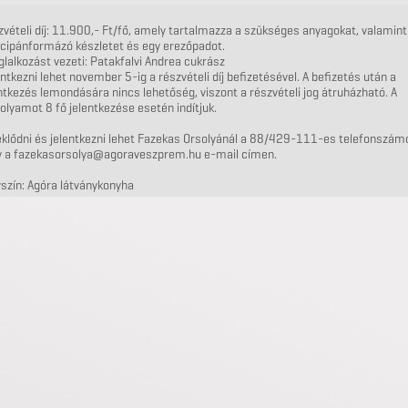
vételi díj: 11.900,- Ft/fő, amely tartalmazza a szükséges anyagokat, valamint
cipánformázó készletet és egy erezőpadot.
glalkozást vezeti: Patakfalvi Andrea cukrász
ntkezni lehet november 5-ig a részvételi díj befizetésével. A befizetés után a
ntkezés lemondására nincs lehetőség, viszont a részvételi jog átruházható. A
olyamot 8 fő jelentkezése esetén indítjuk.
eklődni és jelentkezni lehet Fazekas Orsolyánál a 88/429-111-es telefonszám
y a fazekasorsolya@agoraveszprem.hu e-mail címen.
szín: Agóra látványkonyha