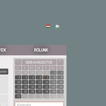
YEK
RÓLUNK
«
2026 AUGUSZTUS
»
H
K
SZ
CS
P
SZ
V
zprém
27
28
29
30
31
1
2
3
4
5
6
7
8
9
10
11
12
13
14
15
16
17
18
19
20
21
22
23
24
25
26
27
28
29
30
31
1
2
3
4
5
6