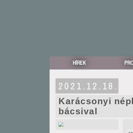
HÍREK
PR
2021.12.18.
Karácsonyi nép
bácsival