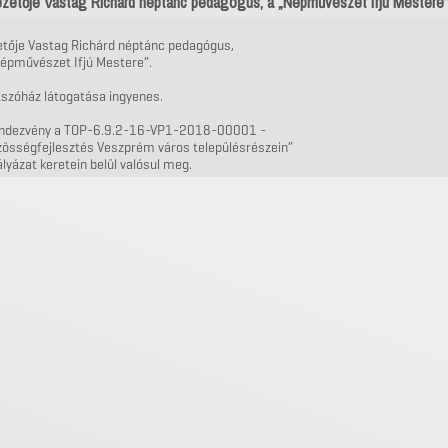
zetője Vastag Richárd néptánc pedagógus, a „Népművészet Ifjú Mestere”
etője Vastag Richárd néptánc pedagógus,
Népművészet Ifjú Mestere”.
tszóház látogatása ingyenes.
endezvény a TOP-6.9.2-16-VP1-2018-00001 -
zösségfejlesztés Veszprém város településrészein”
ályázat keretein belül valósul meg.