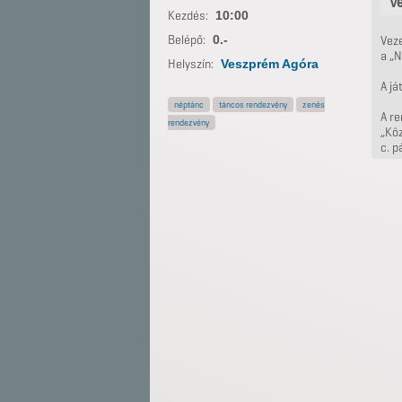
Ve
Kezdés:
10:00
Belépő:
0.-
Vez
a „
Helyszín:
Veszprém Agóra
A já
néptánc
táncos rendezvény
zenés
A r
rendezvény
„Kö
c. p