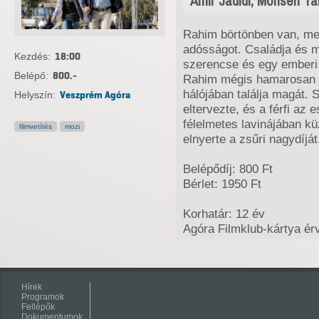
Amir Jadidi, Mohsen Ta
Rahim börtönben van, mer
adósságot. Családja és m
Kezdés:
18:00
szerencse és egy emberi j
Belépő:
800.-
Rahim mégis hamarosan 
hálójában találja magát.
Helyszín:
Veszprém Agóra
eltervezte, és a férfi a
félelmetes lavinájában kü
filmvetítés
mozi
elnyerte a zsűri nagydíját
Belépődíj: 800 Ft
Bérlet: 1950 Ft
Korhatár: 12 év
Agóra Filmklub-kártya ér
Hírek
Programok
Fellépők
Dokumentumok