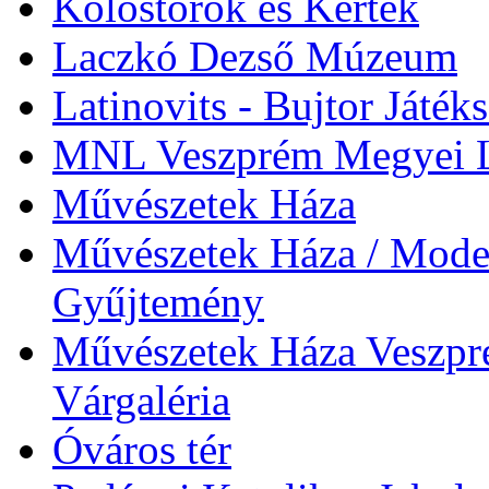
Kolostorok és Kertek
Laczkó Dezső Múzeum
Latinovits - Bujtor Játék
MNL Veszprém Megyei L
Művészetek Háza
Művészetek Háza / Moder
Gyűjtemény
Művészetek Háza Veszpré
Várgaléria
Óváros tér