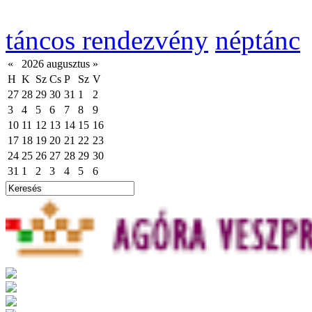
táncos rendezvény
néptánc
«
2026 augusztus
»
H
K
Sz
Cs
P
Sz
V
27
28
29
30
31
1
2
3
4
5
6
7
8
9
10
11
12
13
14
15
16
17
18
19
20
21
22
23
24
25
26
27
28
29
30
31
1
2
3
4
5
6