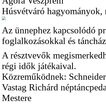
Agóra Veszprém
Húsvétváró hagyományok, n
Az ünnephez kapcsolódó pr
foglalkozásokkal és táncház
A résztvevők megismerked
régi idők játékaival.
Közreműködnek: Schneider G
Vastag Richárd néptáncped
Mestere