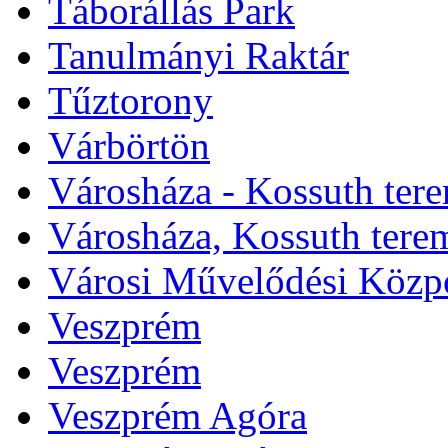
Táborállás Park
Tanulmányi Raktár
Tűztorony
Várbörtön
Városháza - Kossuth ter
Városháza, Kossuth tere
Városi Művelődési Közp
Veszprém
Veszprém
Veszprém Agóra