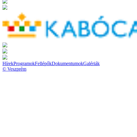
Hírek
Programok
Fellépők
Dokumentumok
Galériák
© Veszprém