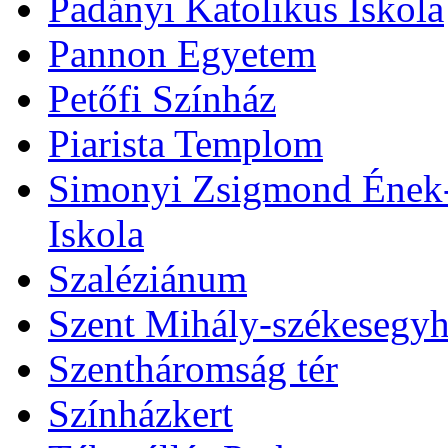
Padányi Katolikus Iskola
Pannon Egyetem
Petőfi Színház
Piarista Templom
Simonyi Zsigmond Ének-Z
Iskola
Szaléziánum
Szent Mihály-székesegy
Szentháromság tér
Színházkert