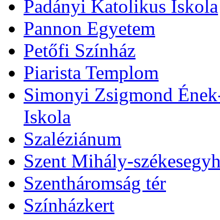
Padányi Katolikus Iskola
Pannon Egyetem
Petőfi Színház
Piarista Templom
Simonyi Zsigmond Ének-Z
Iskola
Szaléziánum
Szent Mihály-székesegy
Szentháromság tér
Színházkert