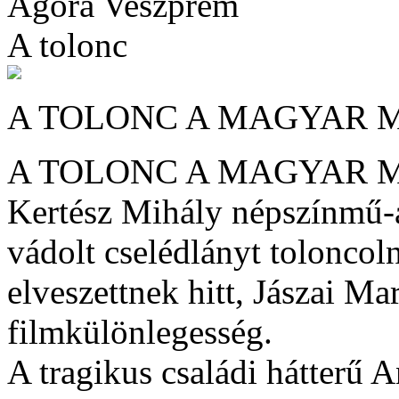
Agóra Veszprém
A tolonc
A TOLONC A MAGYAR 
A TOLONC A MAGYAR 
Kertész Mihály népszínmű-a
vádolt cselédlányt toloncoln
elveszettnek hitt, Jászai Ma
filmkülönlegesség.
A tragikus családi hátterű 