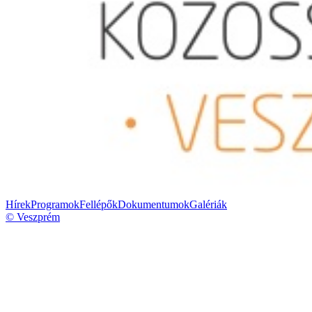
Hírek
Programok
Fellépők
Dokumentumok
Galériák
© Veszprém