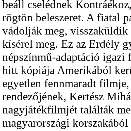
beáll cselédnek Kontráékoz,
rögtön beleszeret. A fiatal 
vádolják meg, visszaküldik 
kísérel meg. Ez az Erdély g
népszínmű-adaptáció igazi 
hitt kópiája Amerikából kerü
egyetlen fennmaradt filmje,
rendezőjének, Kertész Mihá
nagyjátékfilmjét találták me
magyarországi korszakából 