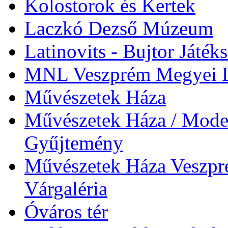
Kolostorok és Kertek
Laczkó Dezső Múzeum
Latinovits - Bujtor Játék
MNL Veszprém Megyei L
Művészetek Háza
Művészetek Háza / Moder
Gyűjtemény
Művészetek Háza Veszpré
Várgaléria
Óváros tér