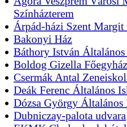
Agóra Veszprém Városi 
Színházterem
Árpád-házi Szent Margit
Bakonyi Ház
Báthory István Általános
Boldog Gizella Főegyhá
Csermák Antal Zeneiskol
Deák Ferenc Általános Is
Dózsa György Általános 
Dubniczay-palota udvara