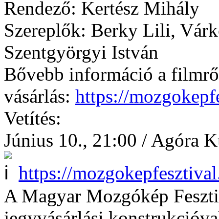
Rendező: Kertész Mihály
Szereplők: Berky Lili, Várk
Szentgyörgyi István
Bővebb információ a filmrő
vásárlás:
https://mozgokepfe
Vetítés:
Június 10., 21:00 / Agóra K
https://mozgokepfesztival
A Magyar Mozgókép Fesztiv
jegyvásárlási konstrukcióv