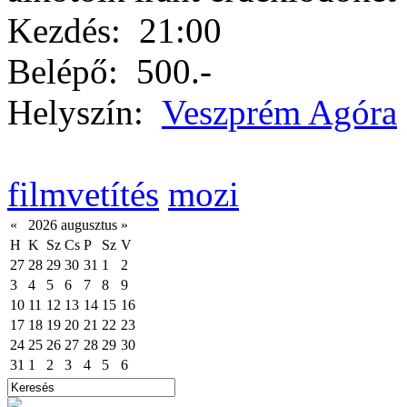
Kezdés:
21:00
Belépő:
500.-
Helyszín:
Veszprém Agóra
filmvetítés
mozi
«
2026 augusztus
»
H
K
Sz
Cs
P
Sz
V
27
28
29
30
31
1
2
3
4
5
6
7
8
9
10
11
12
13
14
15
16
17
18
19
20
21
22
23
24
25
26
27
28
29
30
31
1
2
3
4
5
6