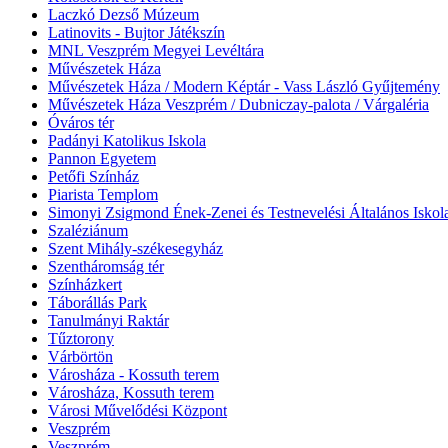
Laczkó Dezső Múzeum
Latinovits - Bujtor Játékszín
MNL Veszprém Megyei Levéltára
Művészetek Háza
Művészetek Háza / Modern Képtár - Vass László Gyűjtemény
Művészetek Háza Veszprém / Dubniczay-palota / Várgaléria
Óváros tér
Padányi Katolikus Iskola
Pannon Egyetem
Petőfi Színház
Piarista Templom
Simonyi Zsigmond Ének-Zenei és Testnevelési Általános Iskol
Szaléziánum
Szent Mihály-székesegyház
Szentháromság tér
Színházkert
Táborállás Park
Tanulmányi Raktár
Tűztorony
Várbörtön
Városháza - Kossuth terem
Városháza, Kossuth terem
Városi Művelődési Központ
Veszprém
Veszprém