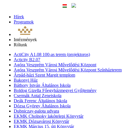
Hírek
Programok
Intézmények
Rólunk
ActiCity A1.08 100-as terem (projektoros)
Acticity B2.07
Agóra Veszprém Városi Művelődési Központ
Agóra Veszprém Városi Művelődési Központ Színházterem
Árpád-házi Szent Margit templom
Bakonyi Ház
Báthory István Általános Iskola
Boldog Gizella Főegyházmegyei Gyűjtemény
Csermák Antal Zeneiskola
Deák Ferenc Általános Iskola
Dózsa György Általános Iskola
Dubniczay-palota udvara
EKMK Cholnoky lakótelepi Könyvtár
EKMK Dózsavárosi Könyvtár
EKMK Március 15. úti Könyvtár