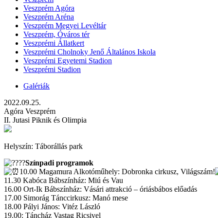
Veszprém Agóra
Veszprém Aréna
Veszprém Megyei Levéltár
Veszprém, Óváros tér
Veszprémi Állatkert
Veszprémi Cholnoky Jenő Általános Iskola
Veszprémi Egyetemi Stadion
Veszprémi Stadion
Galériák
2022.09.25.
Agóra Veszprém
II. Jutasi Piknik és Olimpia
Helyszín: Táborállás park
Színpadi programok
10.00 Magamura Alkotóműhely: Dobronka cirkusz, Világszám!
11.30 Kabóca Bábszínház: Miú és Vau
16.00 Ort-Ik Bábszínház: Vásári attrakció – óriásbábos előadás
17.00 Simorág Tánccirkusz: Manó mese
18.00 Pályi János: Vitéz László
19.00: Táncház Vastag Ricsivel