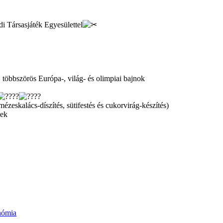
di Társasjáték Egyesülettel
, többszörös Európa-, világ- és olimpiai bajnok
zeskalács-díszítés, sütifestés és cukorvirág-készítés)
nek
nómia