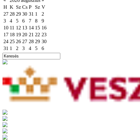
«
2026 augusztus
»
H
K
Sz
Cs
P
Sz
V
27
28
29
30
31
1
2
3
4
5
6
7
8
9
10
11
12
13
14
15
16
17
18
19
20
21
22
23
24
25
26
27
28
29
30
31
1
2
3
4
5
6