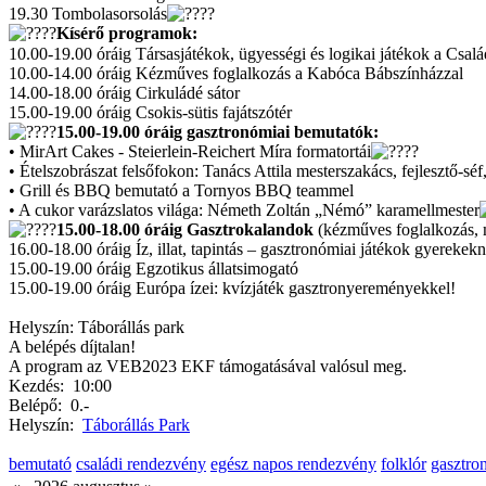
19.30 Tombolasorsolás
Kísérő programok:
10.00-19.00 óráig Társasjátékok, ügyességi és logikai játékok a Csalá
10.00-14.00 óráig Kézműves foglalkozás a Kabóca Bábszínházzal
14.00-18.00 óráig Cirkuládé sátor
15.00-19.00 óráig Csokis-sütis fajátszótér
15.00-19.00 óráig gasztronómiai bemutatók:
• MirArt Cakes - Steierlein-Reichert Míra formatortái
• Ételszobrászat felsőfokon: Tanács Attila mesterszakács, fejlesztő-séf
• Grill és BBQ bemutató a Tornyos BBQ teammel
• A cukor varázslatos világa: Németh Zoltán „Némó” karamellmester
15.00-18.00 óráig Gasztrokalandok
(kézműves foglalkozás, mé
16.00-18.00 óráig Íz, illat, tapintás – gasztronómiai játékok gyerekek
15.00-19.00 óráig Egzotikus állatsimogató
15.00-19.00 óráig Európa ízei: kvízjáték gasztronyereményekkel!
Helyszín: Táborállás park
A belépés díjtalan!
A program az VEB2023 EKF támogatásával valósul meg.
Kezdés:
10:00
Belépő:
0.-
Helyszín:
Táborállás Park
bemutató
családi rendezvény
egész napos rendezvény
folklór
gasztro