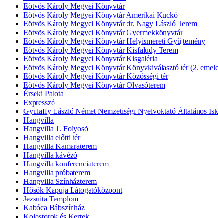
Eötvös Károly Megyei Könyvtár
Eötvös Károly Megyei Könyvtár Amerikai Kuckó
Eötvös Károly Megyei Könyvtár dr. Nagy László Terem
Eötvös Károly Megyei Könyvtár Gyermekkönyvtár
Eötvös Károly Megyei Könyvtár Helyismereti Gyűjtemény
Eötvös Károly Megyei Könyvtár Kisfaludy Terem
Eötvös Károly Megyei Könyvtár Kisgaléria
Eötvös Károly Megyei Könyvtár Könyvkiválasztó tér (2. emele
Eötvös Károly Megyei Könyvtár Közösségi tér
Eötvös Károly Megyei Könyvtár Olvasóterem
Érseki Palota
Expresszó
Gyulaffy László Német Nemzetiségi Nyelvoktató Általános Isk
Hangvilla
Hangvilla 1. Folyosó
Hangvilla előtti tér
Hangvilla Kamaraterem
Hangvilla kávézó
Hangvilla konferenciaterem
Hangvilla próbaterem
Hangvilla Színházterem
Hősök Kapuja Látogatóközpont
Jezsuita Templom
Kabóca Bábszínház
Kolostorok és Kertek