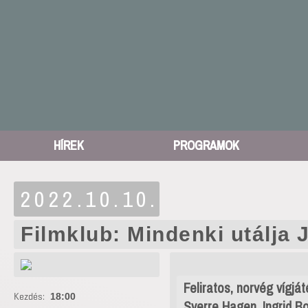
HÍREK
PROGRAMOK
2022.10.10.
Filmklub: Mindenki utálja 
Feliratos, norvég vígját
Kezdés:
18:00
Sverre Hagen, Ingrid Bo