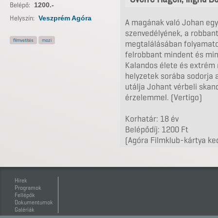
Belépő:
1200.-
Helyszín:
Veszprém Agóra
A magának való Johan egy 
szenvedélyének, a robbant
filmvetítés
mozi
megtalálásában folyamato
felrobbant mindent és min
Kalandos élete és extrém
helyzetek sorába sodorja a
utálja Johant vérbeli ska
érzelemmel. (Vertigo)
Korhatár: 18 év
Belépődíj: 1200 Ft
(Agóra Filmklub-kártya k
Hírek
Programok
Fellépők
Dokumentumok
Galériák