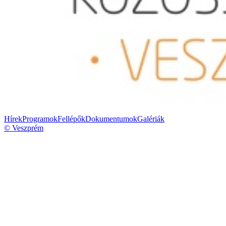
Hírek
Programok
Fellépők
Dokumentumok
Galériák
© Veszprém