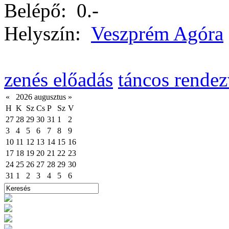
Belépő:
0.-
Helyszín:
Veszprém Agóra
zenés előadás
táncos rende
«
2026 augusztus
»
H
K
Sz
Cs
P
Sz
V
27
28
29
30
31
1
2
3
4
5
6
7
8
9
10
11
12
13
14
15
16
17
18
19
20
21
22
23
24
25
26
27
28
29
30
31
1
2
3
4
5
6