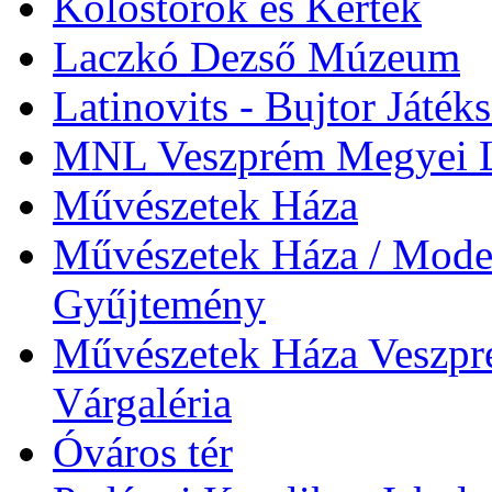
Kolostorok és Kertek
Laczkó Dezső Múzeum
Latinovits - Bujtor Játék
MNL Veszprém Megyei L
Művészetek Háza
Művészetek Háza / Moder
Gyűjtemény
Művészetek Háza Veszpré
Várgaléria
Óváros tér