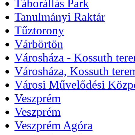
Táborállás Park
Tanulmányi Raktár
Tűztorony
Várbörtön
Városháza - Kossuth ter
Városháza, Kossuth tere
Városi Művelődési Közp
Veszprém
Veszprém
Veszprém Agóra