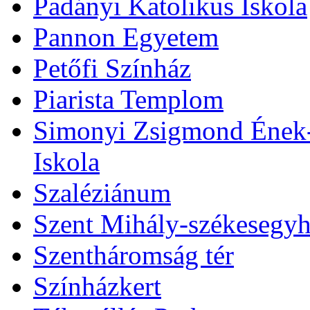
Padányi Katolikus Iskola
Pannon Egyetem
Petőfi Színház
Piarista Templom
Simonyi Zsigmond Ének-Z
Iskola
Szaléziánum
Szent Mihály-székesegy
Szentháromság tér
Színházkert