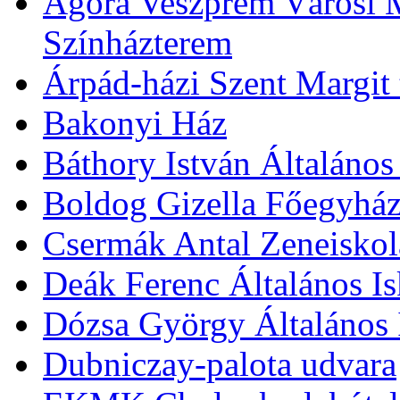
Agóra Veszprém Városi 
Színházterem
Árpád-házi Szent Margit
Bakonyi Ház
Báthory István Általános
Boldog Gizella Főegyhá
Csermák Antal Zeneiskol
Deák Ferenc Általános Is
Dózsa György Általános 
Dubniczay-palota udvara