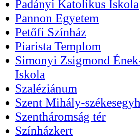
Padányi Katolikus Iskola
Pannon Egyetem
Petőfi Színház
Piarista Templom
Simonyi Zsigmond Ének-Z
Iskola
Szaléziánum
Szent Mihály-székesegy
Szentháromság tér
Színházkert