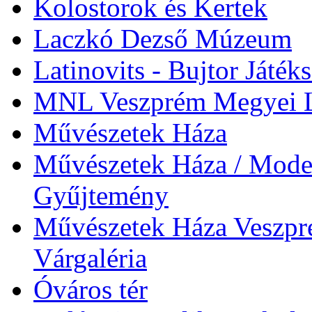
Kolostorok és Kertek
Laczkó Dezső Múzeum
Latinovits - Bujtor Játék
MNL Veszprém Megyei L
Művészetek Háza
Művészetek Háza / Moder
Gyűjtemény
Művészetek Háza Veszpré
Várgaléria
Óváros tér