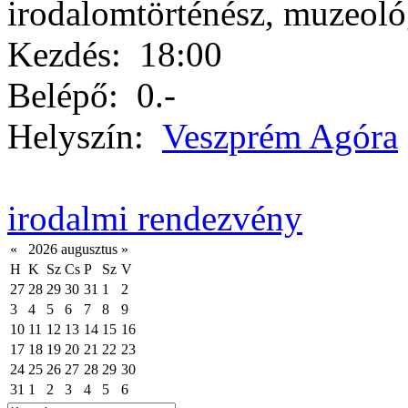
irodalomtörténész, muzeol
Kezdés:
18:00
Belépő:
0.-
Helyszín:
Veszprém Agóra
irodalmi rendezvény
«
2026 augusztus
»
H
K
Sz
Cs
P
Sz
V
27
28
29
30
31
1
2
3
4
5
6
7
8
9
10
11
12
13
14
15
16
17
18
19
20
21
22
23
24
25
26
27
28
29
30
31
1
2
3
4
5
6