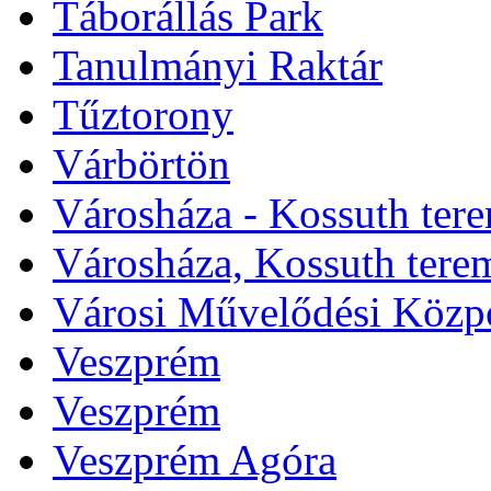
Táborállás Park
Tanulmányi Raktár
Tűztorony
Várbörtön
Városháza - Kossuth ter
Városháza, Kossuth tere
Városi Művelődési Közp
Veszprém
Veszprém
Veszprém Agóra