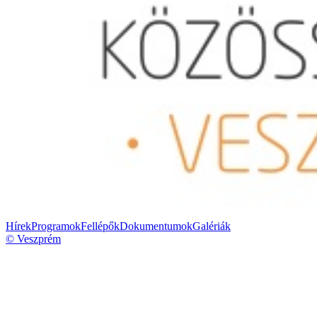
Hírek
Programok
Fellépők
Dokumentumok
Galériák
© Veszprém