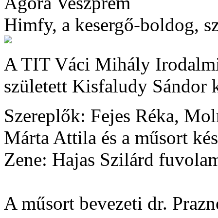
Agóra Veszprém
Himfy, a kesergő-boldog, s
A TIT Váci Mihály Irodalmi
született Kisfaludy Sándor 
Szereplők: Fejes Réka, Moln
Márta Attila és a műsort ké
Zene: Hajas Szilárd fuvola
A műsort bevezeti dr. Praz