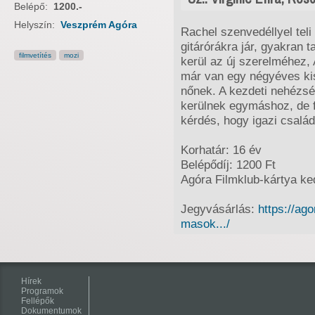
Belépő:
1200.-
Helyszín:
Veszprém Agóra
Rachel szenvedéllyel teli
gitárórákra jár, gyakran t
filmvetítés
mozi
kerül az új szerelméhez, 
már van egy négyéves kisl
nőnek. A kezdeti nehézsé
kerülnek egymáshoz, de f
kérdés, hogy igazi család
Korhatár: 16 év
Belépődíj: 1200 Ft
Agóra Filmklub-kártya k
Jegyvásárlás:
https://ag
masok.../
Hírek
Programok
Fellépők
Dokumentumok