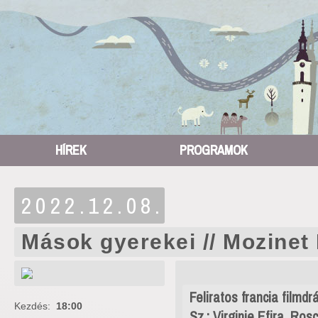
HÍREK
PROGRAMOK
2022.12.08.
Mások gyerekei // Mozinet
Feliratos francia filmd
Kezdés:
18:00
Sz.: Virginie Efira, Ro