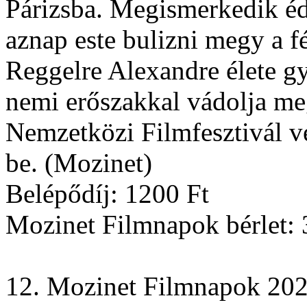
Párizsba. Megismerkedik éde
aznap este bulizni megy a fé
Reggelre Alexandre élete gy
nemi erőszakkal vádolja meg
Nemzetközi Filmfesztivál 
be. (Mozinet)
Belépődíj: 1200 Ft
Mozinet Filmnapok bérlet: 
12. Mozinet Filmnapok 2023