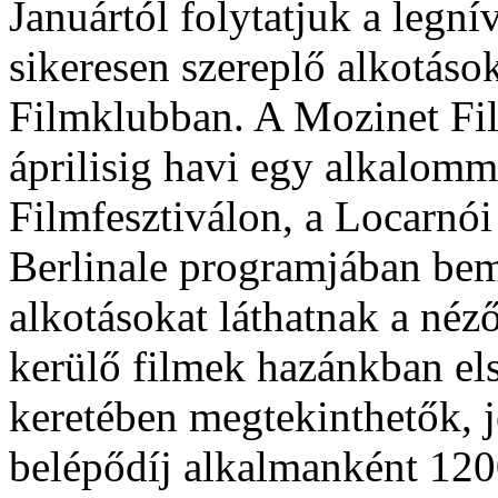
Januártól folytatjuk a legn
sikeresen szereplő alkotáso
Filmklubban. A Mozinet Fi
áprilisig havi egy alkalom
Filmfesztiválon, a Locarnói
Berlinale programjában bemu
alkotásokat láthatnak a néz
kerülő filmek hazánkban e
keretében megtekinthetők, j
belépődíj alkalmanként 120