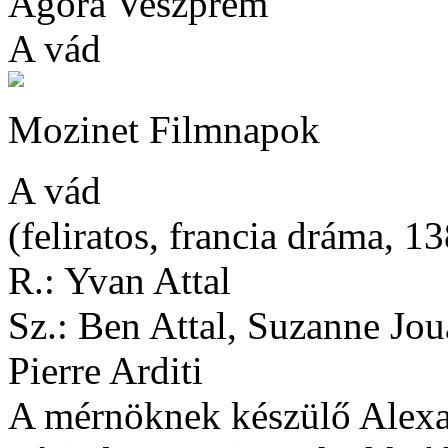
Agóra Veszprém
A vád
Mozinet Filmnapok
A vád
(feliratos, francia dráma, 1
R.: Yvan Attal
Sz.: Ben Attal, Suzanne Jou
Pierre Arditi
A mérnöknek készülő Alexan