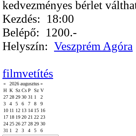
kedvezményes bérlet válthat
Kezdés:
18:00
Belépő:
1200.-
Helyszín:
Veszprém Agóra
filmvetítés
«
2026 augusztus
»
H
K
Sz
Cs
P
Sz
V
27
28
29
30
31
1
2
3
4
5
6
7
8
9
10
11
12
13
14
15
16
17
18
19
20
21
22
23
24
25
26
27
28
29
30
31
1
2
3
4
5
6