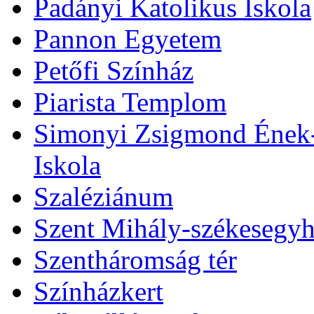
Padányi Katolikus Iskola
Pannon Egyetem
Petőfi Színház
Piarista Templom
Simonyi Zsigmond Ének-Z
Iskola
Szaléziánum
Szent Mihály-székesegy
Szentháromság tér
Színházkert