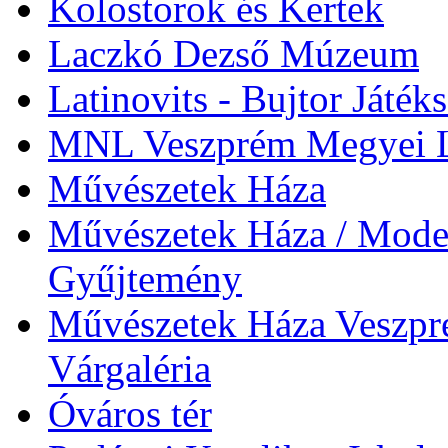
Kolostorok és Kertek
Laczkó Dezső Múzeum
Latinovits - Bujtor Játék
MNL Veszprém Megyei L
Művészetek Háza
Művészetek Háza / Moder
Gyűjtemény
Művészetek Háza Veszpré
Várgaléria
Óváros tér