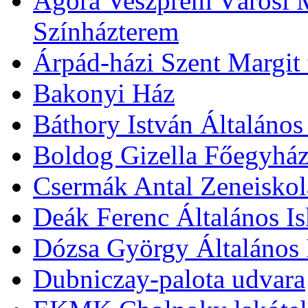
Agóra Veszprém Városi 
Színházterem
Árpád-házi Szent Margit
Bakonyi Ház
Báthory István Általános
Boldog Gizella Főegyhá
Csermák Antal Zeneiskol
Deák Ferenc Általános Is
Dózsa György Általános 
Dubniczay-palota udvara