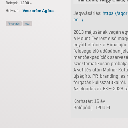
Belépő:
1200.-
Helyszín:
Veszprém Agóra
Jegyvásárlás:
https://ago
es.../
filmvetítés
mozi
2013 májusának végén egy 
a Mount Everest első magy
együtt eltűnik a Himalájá
felesége élő adásában jele
mentőexpedíciók szervezé
szisztematikusan próbálj
A vetítés után Molnár Ka
újságíró, PR-branding-és 
forgatás kulisszatitkairól.
Az előadás az EKF-2023 t
Korhatár: 16 év
Belépődíj: 1200 Ft