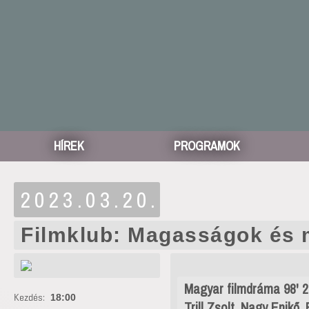
HÍREK
PROGRAMOK
2023.03.20.
Filmklub: Magasságok és
Magyar filmdráma 98' 2
Kezdés:
18:00
Trill Zsolt, Nagy Enikő,