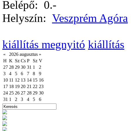
Belépő:
0.-
Helyszín:
Veszprém Agóra
kiállítás megnyitó
kiállítás
«
2026 augusztus
»
H
K
Sz
Cs
P
Sz
V
27
28
29
30
31
1
2
3
4
5
6
7
8
9
10
11
12
13
14
15
16
17
18
19
20
21
22
23
24
25
26
27
28
29
30
31
1
2
3
4
5
6