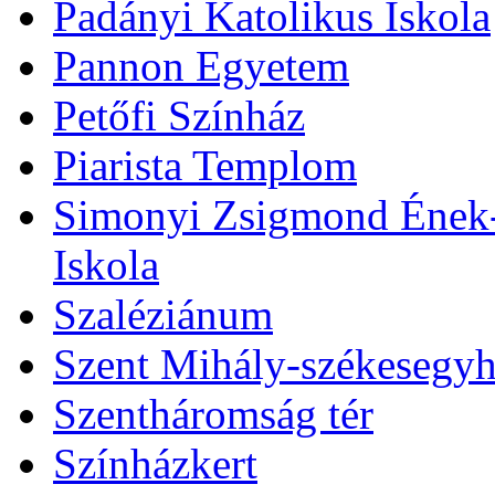
Padányi Katolikus Iskola
Pannon Egyetem
Petőfi Színház
Piarista Templom
Simonyi Zsigmond Ének-Z
Iskola
Szaléziánum
Szent Mihály-székesegy
Szentháromság tér
Színházkert