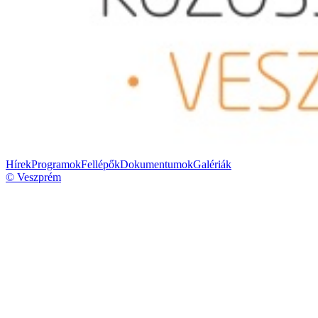
Hírek
Programok
Fellépők
Dokumentumok
Galériák
© Veszprém