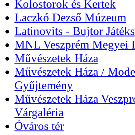
Kolostorok és Kertek
Laczkó Dezső Múzeum
Latinovits - Bujtor Játék
MNL Veszprém Megyei L
Művészetek Háza
Művészetek Háza / Moder
Gyűjtemény
Művészetek Háza Veszpré
Várgaléria
Óváros tér