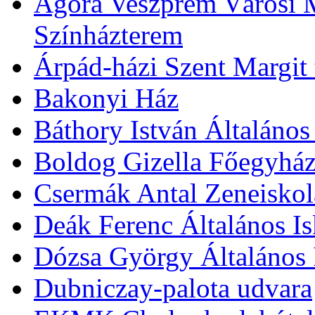
Agóra Veszprém Városi 
Színházterem
Árpád-házi Szent Margit
Bakonyi Ház
Báthory István Általános
Boldog Gizella Főegyhá
Csermák Antal Zeneiskol
Deák Ferenc Általános Is
Dózsa György Általános 
Dubniczay-palota udvara