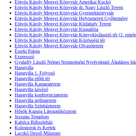
Eötvös Károly Megyei Könyvtár Amerikai Kuckó
Eötvös Károly Megyei Könyvtár dr. Nagy László Terem
Eötvös Károly Megyei Könyvtár Gyermekkönyvtár
Eötvös Károly Megyei Könyvtár Helyismereti Gyűjtemény
Eötvös Károly Megyei Könyvtár Kisfaludy Terem
Eötvös Károly Megyei Könyvtár Kisgaléria
Eötvös Károly Megyei Könyvtár Könyvkiválasztó tér (2. emele
Eötvös Károly Megyei Könyvtár Közösségi tér
Eötvös Károly Megyei Könyvtár Olvasóterem
Érseki Palota
Expresszó
Gyulaffy László Német Nemzetiségi Nyelvoktató Általános Isk
Hangvilla
Hangvilla 1. Folyosó
Hangvilla előtti tér
Hangvilla Kamaraterem
Hangvilla kávézó
Hangvilla konferenciaterem
Hangvilla próbaterem
Hangvilla Színházterem
Hősök Kapuja Látogatóközpont
Jezsuita Templom
Kabóca Bábszínház
Kolostorok és Kertek
Laczkó Dezső Múzeum