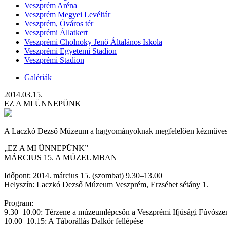
Veszprém Aréna
Veszprém Megyei Levéltár
Veszprém, Óváros tér
Veszprémi Állatkert
Veszprémi Cholnoky Jenő Általános Iskola
Veszprémi Egyetemi Stadion
Veszprémi Stadion
Galériák
2014.03.15.
EZ A MI ÜNNEPÜNK
A Laczkó Dezső Múzeum a hagyományoknak megfelelően kézműves gy
„EZ A MI ÜNNEPÜNK”
MÁRCIUS 15. A MÚZEUMBAN
Időpont: 2014. március 15. (szombat) 9.30–13.00
Helyszín: Laczkó Dezső Múzeum Veszprém, Erzsébet sétány 1.
Program:
9.30‒10.00: Térzene a múzeumlépcsőn a Veszprémi Ifjúsági Fúvószen
10.00‒10.15: A Táborállás Dalkör fellépése