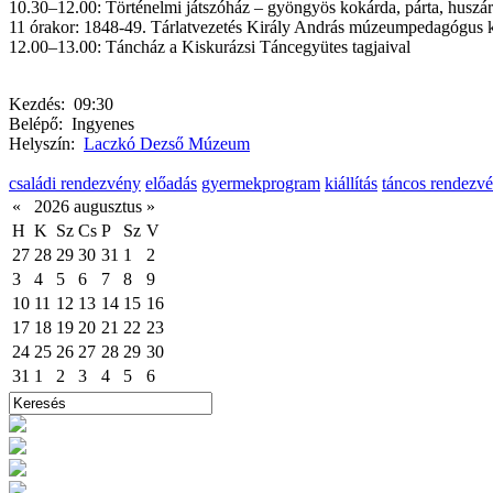
10.30‒12.00: Történelmi játszóház ‒ gyöngyös kokárda, párta, huszár
11 órakor: 1848-49. Tárlatvezetés Király András múzeumpedagógus 
12.00‒13.00: Táncház a Kiskurázsi Táncegyütes tagjaival
Kezdés:
09:30
Belépő:
Ingyenes
Helyszín:
Laczkó Dezső Múzeum
családi rendezvény
előadás
gyermekprogram
kiállítás
táncos rendezv
«
2026 augusztus
»
H
K
Sz
Cs
P
Sz
V
27
28
29
30
31
1
2
3
4
5
6
7
8
9
10
11
12
13
14
15
16
17
18
19
20
21
22
23
24
25
26
27
28
29
30
31
1
2
3
4
5
6