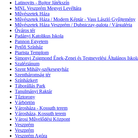
Latinovits - Bujtor Játékszín
MNL Veszprém Megyei Levéltára
Művészetek Háza
Művészetek Háza / Modern Képtár - Vass László Gyűjtemény
Művészetek Háza Veszprém / Dubniczay-palota / Várgaléria
Óváros tér
Padányi Katolikus Iskola
Pannon Egyetem
Petőfi Színház
Piarista Templom
Simonyi Zsigmond Ének-Zenei és Testnevelési Általános Iskol
Szaléziánum
Szent Mihály-székesegyház
Szentháromság tér
Színházkert
Táborállás Park
Tanulmányi Raktár
Tűztorony
Várbörtön
Városháza - Kossuth terem
Városháza, Kossuth terem
Városi Művelődési Központ
Veszprém
Veszprém
Veszprém Agóra