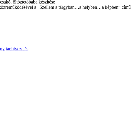
csákó, öltöztetőbaba készítése
közreműködésével a „Szellem a tárgyban…a helyben…a képben” című ál
ény
tárlatvezetés