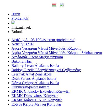
Hírek
Programok
Intézmények
Rólunk
ActiCity A1.08 100-as terem (projektoros)
Acticity B2.07
Agóra Veszprém Városi Művelődési Központ
Agóra Veszprém Városi Művelődési Központ Színházterem
Árpád-házi Szent Margit templom
Bakonyi Ház
Báthory István Általános Iskola
Boldog Gizella Főegyházmegyei Gyűjtemény
Csermák Antal Zeneiskola
Deák Ferenc Általános Iskola
Dózsa György Általános Iskola
Dubniczay-palota udvara
EKMK Cholnoky lakótelepi Könyvtár
EKMK Dózsavárosi Könyvtár
EKMK Március 15. úti Könyvtár
Eötvös Károly Megyei Könyvtár