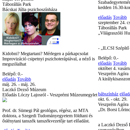
Szabadegyeteméne
Táborállás Park
kedden 16.30-kor
Bácskai Júlia pszichoszínháza
előadás
Tovább
szeptember 24. c
Táborállás Park
„Világraszóló H
- „ILCSI Szépítő
Kidobni? Megtartani? Mérlegen a párkapcsolat
Belépő: 0.-
Improvizáció csipetnyi pszichoterápiával, a néző is
előadás
Tovább
megszólalhat
október 4. vasár
Veszprém Agóra
Belépő: 0.-
A királykisasszo
előadás
Tovább
máj. 26. - máj. 26.
Laczkó Dezső Múzeum
bábszínház
előad
Előadás Lóczy Lajosról - Veszprémi Múzeumegylet
okt. 6. - okt. 29.
Veszprém Agóra
„Dr. Borsi Lőri
Prof. dr. Sümegi Pál geológus, régész, az MTA
doktora, a Szegedi Tudományegyetem földtani és
őslénytani tanszék tanszékvezetője tart előadást.
a Laczkó Dezső 
szervezésében