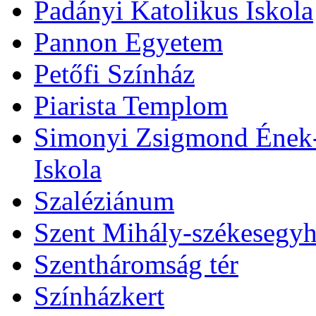
Padányi Katolikus Iskola
Pannon Egyetem
Petőfi Színház
Piarista Templom
Simonyi Zsigmond Ének-Z
Iskola
Szaléziánum
Szent Mihály-székesegy
Szentháromság tér
Színházkert