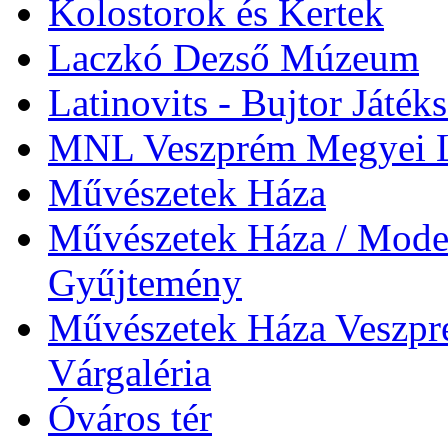
Kolostorok és Kertek
Laczkó Dezső Múzeum
Latinovits - Bujtor Játék
MNL Veszprém Megyei L
Művészetek Háza
Művészetek Háza / Moder
Gyűjtemény
Művészetek Háza Veszpré
Várgaléria
Óváros tér