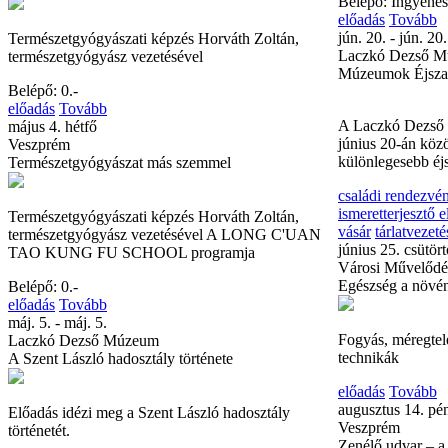
Belépő: Ingyenes
előadás
Tovább
jún. 20. - jún. 20.
Természetgyógyászati képzés Horváth Zoltán,
Laczkó Dezső 
természetgyógyász vezetésével
Múzeumok Éjsza
Belépő: 0.-
előadás
Tovább
A Laczkó Dezső
május 4. hétfő
június 20-án köz
Veszprém
különlegesebb éjs
Természetgyógyászat más szemmel
családi rendezvé
ismeretterjesztő 
Természetgyógyászati képzés Horváth Zoltán,
vásár
tárlatvezeté
természetgyógyász vezetésével A LONG C'UAN
június 25. csütör
TAO KUNG FU SCHOOL programja
Városi Művelődé
Egészség a növén
Belépő: 0.-
előadás
Tovább
máj. 5. - máj. 5.
Fogyás, méregtele
Laczkó Dezső Múzeum
technikák
A Szent László hadosztály története
előadás
Tovább
augusztus 14. pé
Előadás idézi meg a Szent László hadosztály
Veszprém
történetét.
Zenélő udvar – a