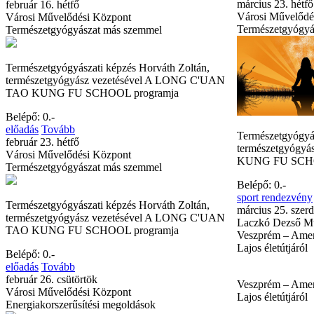
március 23. hétfő
február 16. hétfő
Városi Művelődé
Városi Művelődési Központ
Természetgyógyá
Természetgyógyászat más szemmel
Természetgyógyászati képzés Horváth Zoltán,
természetgyógyász vezetésével A LONG C'UAN
TAO KUNG FU SCHOOL programja
Belépő: 0.-
előadás
Tovább
Természetgyógyás
február 23. hétfő
természetgyógy
Városi Művelődési Központ
KUNG FU SCHO
Természetgyógyászat más szemmel
Belépő: 0.-
sport rendezvény
Természetgyógyászati képzés Horváth Zoltán,
március 25. szer
természetgyógyász vezetésével A LONG C'UAN
Laczkó Dezső 
TAO KUNG FU SCHOOL programja
Veszprém – Amer
Lajos életútjáról
Belépő: 0.-
előadás
Tovább
február 26. csütörtök
Veszprém – Amer
Városi Művelődési Központ
Lajos életútjáról
Energiakorszerűsítési megoldások