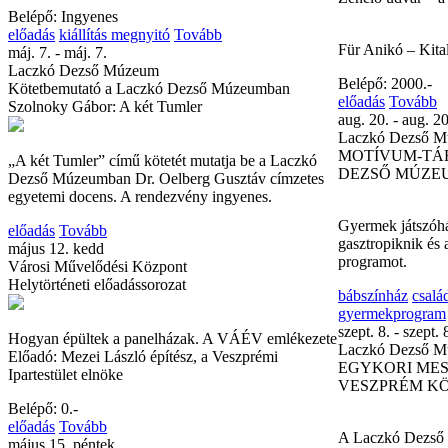
Belépő: Ingyenes
előadás
kiállítás megnyitó
Tovább
Für Anikó – Kital
máj. 7. - máj. 7.
Laczkó Dezső Múzeum
Belépő: 2000.-
Kötetbemutató a Laczkó Dezső Múzeumban
előadás
Tovább
Szolnoky Gábor: A két Tumler
aug. 20. - aug. 20
Laczkó Dezső 
MOTÍVUM-TÁR
„A két Tumler” című kötetét mutatja be a Laczkó
DEZSŐ MÚZE
Dezső Múzeumban Dr. Oelberg Gusztáv címzetes
egyetemi docens. A rendezvény ingyenes.
Gyermek játszóhá
előadás
Tovább
gasztropiknik és 
május 12. kedd
programot.
Városi Művelődési Központ
Helytörténeti előadássorozat
bábszínház
csalá
gyermekprogram
szept. 8. - szept. 
Hogyan épültek a panelházak. A VÁÉV emlékezete
Laczkó Dezső 
Előadó: Mezei László építész, a Veszprémi
EGYKORI MES
Ipartestület elnöke
VESZPRÉM K
Belépő: 0.-
előadás
Tovább
A Laczkó Dezső
május 15. péntek