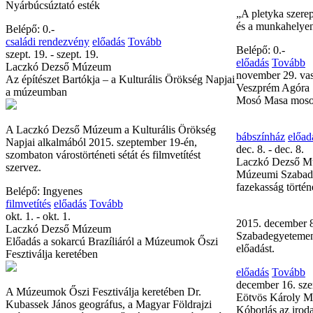
Nyárbúcsúztató esték
„A pletyka szere
és a munkahelye
Belépő: 0.-
családi rendezvény
előadás
Tovább
Belépő: 0.-
szept. 19. - szept. 19.
előadás
Tovább
Laczkó Dezső Múzeum
november 29. va
Az építészet Bartókja – a Kulturális Örökség Napjai
Veszprém Agóra
a múzeumban
Mosó Masa moso
A Laczkó Dezső Múzeum a Kulturális Örökség
bábszínház
előad
Napjai alkalmából 2015. szeptember 19-én,
dec. 8. - dec. 8.
szombaton várostörténeti sétát és filmvetítést
Laczkó Dezső 
szervez.
Múzeumi Szabad
fazekasság történ
Belépő: Ingyenes
filmvetítés
előadás
Tovább
okt. 1. - okt. 1.
2015. december 
Laczkó Dezső Múzeum
Szabadegyetemen 
Előadás a sokarcú Brazíliáról a Múzeumok Őszi
előadást.
Fesztiválja keretében
előadás
Tovább
december 16. sze
A Múzeumok Őszi Fesztiválja keretében Dr.
Eötvös Károly M
Kubassek János geográfus, a Magyar Földrajzi
Kóborlás az iro