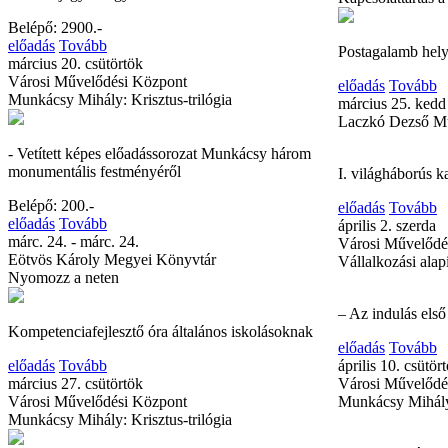
Belépő: 2900.-
előadás
Tovább
Postagalamb hely
március 20. csütörtök
Városi Művelődési Központ
előadás
Tovább
Munkácsy Mihály: Krisztus-trilógia
március 25. kedd
Laczkó Dezső 
- Vetített képes előadássorozat Munkácsy három
monumentális festményéről
I. világháborús 
Belépő: 200.-
előadás
Tovább
előadás
Tovább
április 2. szerda
márc. 24. - márc. 24.
Városi Művelődé
Eötvös Károly Megyei Könyvtár
Vállalkozási alap
Nyomozz a neten
– Az indulás első
Kompetenciafejlesztő óra általános iskolásoknak
előadás
Tovább
előadás
Tovább
április 10. csütör
március 27. csütörtök
Városi Művelődé
Városi Művelődési Központ
Munkácsy Mihály:
Munkácsy Mihály: Krisztus-trilógia