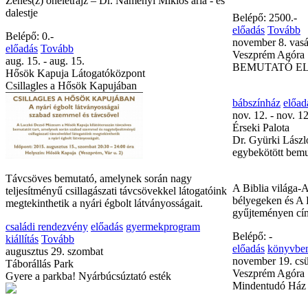
Zenés(z) önéletrajz – Dr. Naményi Miklós ária - és
dalestje
Belépő: 2500.-
előadás
Tovább
Belépő: 0.-
november 8. vas
előadás
Tovább
Veszprém Agóra
aug. 15. - aug. 15.
BEMUTATÓ ELŐ
Hősök Kapuja Látogatóközpont
Csillagles a Hősök Kapujában
bábszínház
előad
nov. 12. - nov. 12
Érseki Palota
Dr. Gyürki László
egybekötött bemu
Távcsöves bemutató, amelynek során nagy
A Biblia világa-
teljesítményű csillagászati távcsövekkel látogatóink
bélyegeken és A 
megtekinthetik a nyári égbolt látványosságait.
gyűjteményen cím
családi rendezvény
előadás
gyermekprogram
Belépő: -
kiállítás
Tovább
előadás
könyvbe
augusztus 29. szombat
november 19. csü
Táborállás Park
Veszprém Agóra
Gyere a parkba! Nyárbúcsúztató esték
Mindentudó Ház