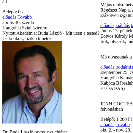
áll
Május utolsó hét
Régészet Napja. 
Belépő: 0.-
százötven izgalm
előadás
Tovább
április 30. szerda
előadás
kiállítás
t
Hangvilla Színházterem
június 13. péntek
Nyitott Akadémia: Buda László - Mit üzen a tested?
Eötvös Károly M
Lelki okok, fizikai tünetek
Írók, olvasók, m
Mit olvassanak a
előadás
irodalmi
szeptember 25. c
Hangvilla Kamar
Kabóca Bábszí
ELŐADÁS)
JEAN COCTEAU: 
felvonásban
Belépő: 1.200 Ft
előadás
Tovább
okt. 2. - nov. 20.
Dr. Buda László orvos, pszichiáter,