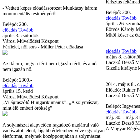
Krisztus feltáma
- Vetített képes előadássorozat Munkácsy három
Belépő: 200.-
monumentális festményéről
előadás
Tovább
április 26. szomb
Belépő: 200.-
Eötvös Károly M
előadás
Tovább
Mitől kóser az ét
április 3. csütörtök
Városi Művelődési Központ
Férfiélet, női sors - Müller Péter előadása
előadás
Tovább
május 8. csütörtö
Laczkó Dezső 
Azt látom, hogy a férfi nem igazán férfi, és a nő
Gizella királyné 
nem igazán nő.
Belépő: 2300.-
2014. május 8., c
előadás
Tovább
Előadó: Rainer P
április 15. kedd
Laczkó Dezső Mú
Városi Művelődési Központ
„Világraszóló Hungarikumaink”- „A solymászat,
Belépő: Ingyenes
mint élő emberi örökség”
előadás
Tovább
máj. 30. - máj. 31
Laczkó Dezső 
A solymászat alapvetően ragadozó madárral való
A Magyar Régés
vadászatot jelent, tágabb értelemben véve egy olyan
életformát, melynek középpontjában a solymászat