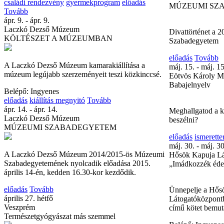
családi rendezvény
gyermekprogram
előadás
MÚZEUMI SZ
Tovább
ápr. 9. - ápr. 9.
Laczkó Dezső Múzeum
Divattörténet a 2
KÖLTÉSZET A MÚZEUMBAN
Szabadegyetem
előadás
Tovább
A Laczkó Dezső Múzeum kamarakiállítása a
máj. 15. - máj. 15
múzeum legújabb szerzeményeit teszi közkinccsé.
Eötvös Károly M
Babajelnyelv
Belépő: Ingyenes
előadás
kiállítás megnyitó
Tovább
ápr. 14. - ápr. 14.
Meghallgatod a 
Laczkó Dezső Múzeum
beszélni?
MÚZEUMI SZABADEGYETEM
előadás
ismerette
máj. 30. - máj. 30
A Laczkó Dezső Múzeum 2014/2015-ös Múzeumi
Hősök Kapuja Lá
Szabadegyetemének nyolcadik előadása 2015.
„Imádkozzék éde
április 14-én, kedden 16.30-kor kezdődik.
előadás
Tovább
Ünnepelje a Hős
április 27. hétfő
Látogatóközpont
Veszprém
című kötet bemut
Természetgyógyászat más szemmel