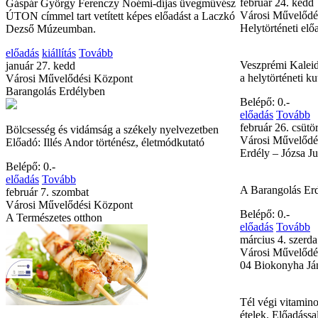
február 24. kedd
Gáspár György Ferenczy Noémi-díjas üvegművész
Városi Művelődé
ÚTON címmel tart vetített képes előadást a Laczkó
Helytörténeti elő
Dezső Múzeumban.
előadás
kiállítás
Tovább
Veszprémi Kaleid
január 27. kedd
a helytörténeti k
Városi Művelődési Központ
Barangolás Erdélyben
Belépő: 0.-
előadás
Tovább
február 26. csütö
Bölcsesség és vidámság a székely nyelvezetben
Városi Művelődé
Előadó: Illés Andor történész, életmódkutató
Erdély – Józsa J
Belépő: 0.-
előadás
Tovább
A Barangolás Erd
február 7. szombat
Városi Művelődési Központ
Belépő: 0.-
A Természetes otthon
előadás
Tovább
március 4. szerda
Városi Művelődé
04 Biokonyha Já
Tél végi vitamino
ételek. Előadássa