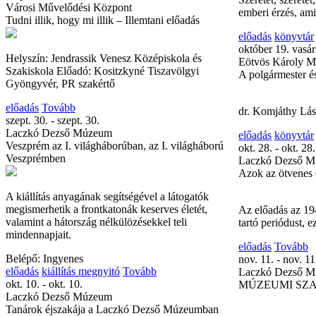
Városi Művelődési Központ
emberi érzés, ami
Tudni illik, hogy mi illik – Illemtani előadás
előadás
könyvtár
október 19. vasá
Helyszín: Jendrassik Venesz Középiskola és
Eötvös Károly M
Szakiskola Előadó: Kositzkyné Tiszavölgyi
A polgármester é
Gyöngyvér, PR szakértő
előadás
Tovább
dr. Komjáthy Lás
szept. 30. - szept. 30.
Laczkó Dezső Múzeum
előadás
könyvtár
Veszprém az I. világháborúban, az I. világháború
okt. 28. - okt. 28.
Veszprémben
Laczkó Dezső 
Azok az ötvenes 
A kiállítás anyagának segítségével a látogatók
megismerhetik a frontkatonák keserves életét,
Az előadás az 19
valamint a hátország nélkülözésekkel teli
tartó periódust, 
mindennapjait.
előadás
Tovább
Belépő: Ingyenes
nov. 11. - nov. 11
előadás
kiállítás megnyitó
Tovább
Laczkó Dezső 
okt. 10. - okt. 10.
MÚZEUMI SZ
Laczkó Dezső Múzeum
Tanárok éjszakája a Laczkó Dezső Múzeumban