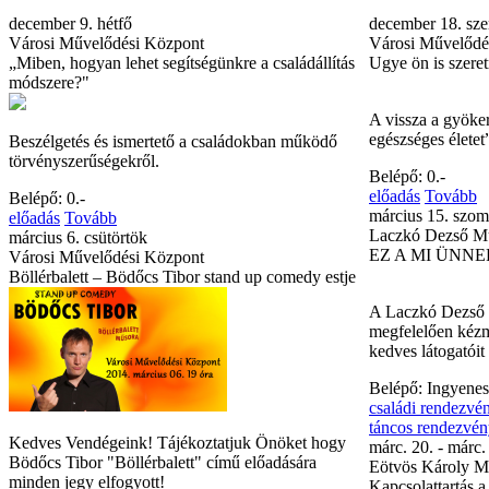
december 9. hétfő
december 18. sze
Városi Művelődési Központ
Városi Művelődé
„Miben, hogyan lehet segítségünkre a családállítás
Ugye ön is szeret
módszere?"
A vissza a gyöker
egészséges életet
Beszélgetés és ismertető a családokban működő
törvényszerűségekről.
Belépő: 0.-
előadás
Tovább
Belépő: 0.-
március 15. szom
előadás
Tovább
Laczkó Dezső 
március 6. csütörtök
EZ A MI ÜNN
Városi Művelődési Központ
Böllérbalett – Bödőcs Tibor stand up comedy estje
A Laczkó Dezső
megfelelően kéz
kedves látogatói
Belépő: Ingyenes
családi rendezvé
táncos rendezvé
Kedves Vendégeink! Tájékoztatjuk Önöket hogy
márc. 20. - márc.
Bödőcs Tibor "Böllérbalett" című előadására
Eötvös Károly M
minden jegy elfogyott!
Kapcsolattartás a