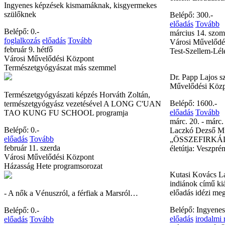
Ingyenes képzések kismamáknak, kisgyermekes
szülőknek
Belépő: 300.-
előadás
Tovább
Belépő: 0.-
március 14. szom
foglalkozás
előadás
Tovább
Városi Művelődé
február 9. hétfő
Test-Szellem-Lé
Városi Művelődési Központ
Természetgyógyászat más szemmel
Dr. Papp Lajos sz
Művelődési Közp
Természetgyógyászati képzés Horváth Zoltán,
Belépő: 1600.-
természetgyógyász vezetésével A LONG C'UAN
előadás
Tovább
TAO KUNG FU SCHOOL programja
márc. 20. - márc.
Belépő: 0.-
Laczkó Dezső 
előadás
Tovább
„ÖSSZEFIRKÁLT
február 11. szerda
életútja: Veszpr
Városi Művelődési Központ
Házasság Hete programsorozat
Kutasi Kovács La
indiánok című kiá
előadás idézi meg
- A nők a Vénuszról, a férfiak a Marsról…
Belépő: Ingyenes
Belépő: 0.-
előadás
irodalmi
előadás
Tovább