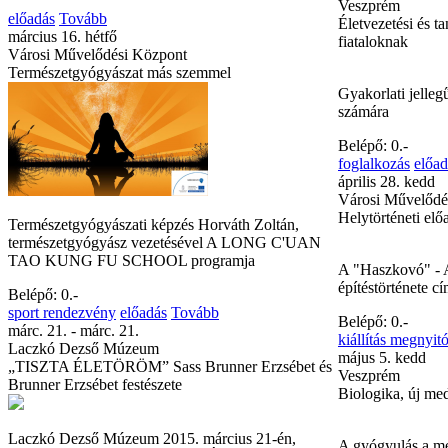
Veszprém
előadás
Tovább
Életvezetési és t
március 16. hétfő
fiataloknak
Városi Művelődési Központ
Természetgyógyászat más szemmel
Gyakorlati jelle
számára
Belépő: 0.-
foglalkozás
előad
április 28. kedd
Városi Művelődé
Helytörténeti elő
Természetgyógyászati képzés Horváth Zoltán,
természetgyógyász vezetésével A LONG C'UAN
TAO KUNG FU SCHOOL programja
A "Haszkovó" - A
építéstörténete c
Belépő: 0.-
sport rendezvény
előadás
Tovább
Belépő: 0.-
márc. 21. - márc. 21.
kiállítás megnyit
Laczkó Dezső Múzeum
május 5. kedd
„TISZTA ÉLETÖRÖM” Sass Brunner Erzsébet és
Veszprém
Brunner Erzsébet festészete
Biologika, új med
Laczkó Dezső Múzeum 2015. március 21-én,
A gyógyulás a meg