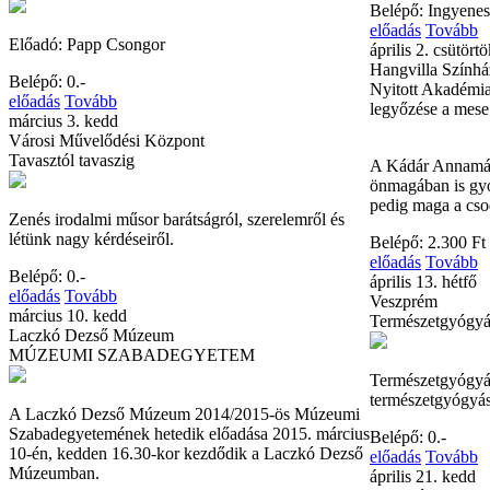
Belépő: Ingyenes
előadás
Tovább
Előadó: Papp Csongor
április 2. csütört
Hangvilla Színhá
Belépő: 0.-
Nyitott Akadémia
előadás
Tovább
legyőzése a mese
március 3. kedd
Városi Művelődési Központ
Tavasztól tavaszig
A Kádár Annamári
önmagában is gyó
pedig maga a cso
Zenés irodalmi műsor barátságról, szerelemről és
létünk nagy kérdéseiről.
Belépő: 2.300 Ft
előadás
Tovább
Belépő: 0.-
április 13. hétfő
előadás
Tovább
Veszprém
március 10. kedd
Természetgyógyá
Laczkó Dezső Múzeum
MÚZEUMI SZABADEGYETEM
Természetgyógyás
természetgyógyás
A Laczkó Dezső Múzeum 2014/2015-ös Múzeumi
Szabadegyetemének hetedik előadása 2015. március
Belépő: 0.-
10-én, kedden 16.30-kor kezdődik a Laczkó Dezső
előadás
Tovább
Múzeumban.
április 21. kedd