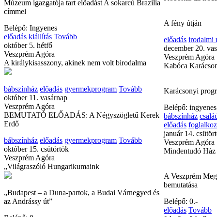
Múzeum igazgatója tart előadást A sokarcú Brazília
címmel
A fény útján
Belépő: Ingyenes
előadás
kiállítás
Tovább
előadás
irodalmi
október 5. hétfő
december 20. va
Veszprém Agóra
Veszprém Agóra
A királykisasszony, akinek nem volt birodalma
Kabóca Karácso
bábszínház
előadás
gyermekprogram
Tovább
Karácsonyi prog
október 11. vasárnap
Veszprém Agóra
Belépő: ingyenes
BEMUTATÓ ELŐADÁS: A Négyszögletű Kerek
bábszínház
csalá
Erdő
előadás
foglalkoz
január 14. csütör
bábszínház
előadás
gyermekprogram
Tovább
Veszprém Agóra
október 15. csütörtök
Mindentudó Ház
Veszprém Agóra
„Világraszóló Hungarikumaink
A Veszprém Megye
bemutatása
„Budapest – a Duna-partok, a Budai Várnegyed és
az Andrássy út”
Belépő: 0.-
előadás
Tovább