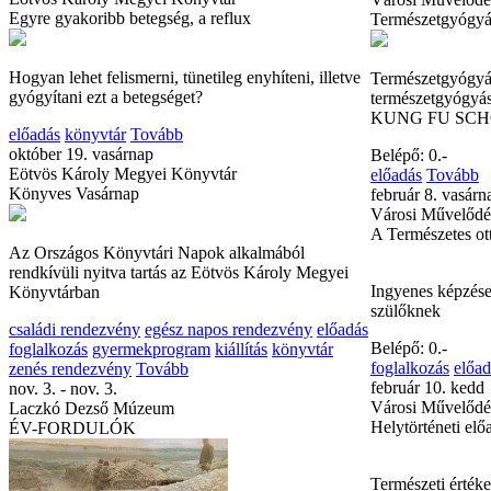
Egyre gyakoribb betegség, a reflux
Természetgyógyá
Hogyan lehet felismerni, tünetileg enyhíteni, illetve
Természetgyógyás
gyógyítani ezt a betegséget?
természetgyógy
KUNG FU SCHO
előadás
könyvtár
Tovább
október 19. vasárnap
Belépő: 0.-
Eötvös Károly Megyei Könyvtár
előadás
Tovább
Könyves Vasárnap
február 8. vasárn
Városi Művelődé
A Természetes ot
Az Országos Könyvtári Napok alkalmából
rendkívüli nyitva tartás az Eötvös Károly Megyei
Ingyenes képzés
Könyvtárban
szülőknek
családi rendezvény
egész napos rendezvény
előadás
Belépő: 0.-
foglalkozás
gyermekprogram
kiállítás
könyvtár
foglalkozás
előad
zenés rendezvény
Tovább
február 10. kedd
nov. 3. - nov. 3.
Városi Művelődé
Laczkó Dezső Múzeum
Helytörténeti elő
ÉV-FORDULÓK
Természeti értéke