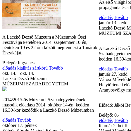
Az első világháb
propaganda és a 
előadás
Tovább
január 13. kedd
Laczkó Dezső 
MÚZEUMI SZ
A Laczkó Dezső Múzeum a Múzeumok Őszi
Fesztiválja keretében 2014. szeptember 10-én,
pénteken 19 és 22 óra között megrendezi a Tanárok
A Laczkó Dezső
Éjszakáját.
Szabadegyeteméne
kedden 16.30-ko
Belépő: Ingyenes
előadás
kiállítás
zártkörű
Tovább
előadás
Tovább
okt. 14. - okt. 14.
január 27. kedd
Laczkó Dezső Múzeum
Városi Művelődé
MÚZEUMI SZABADEGYETEM
Helytörténeti el
Aranyosvölgy m
2014/2015-ös Múzeumi Szabadegyetemének
második előadása 2014. október 14-én, kedden
Előadó: Jákói Bet
16.30-kor kezdődik a Laczkó Dezső Múzeumban
Belépő: 0.-
előadás
Tovább
előadás
Tovább
október 17. péntek
február 2. hétfő
Eötvös Károly Megyei Könyvtár
Városi Művelődé