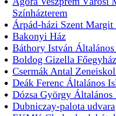
Agóra Veszprém Városi 
Színházterem
Árpád-házi Szent Margit
Bakonyi Ház
Báthory István Általános
Boldog Gizella Főegyhá
Csermák Antal Zeneiskol
Deák Ferenc Általános Is
Dózsa György Általános 
Dubniczay-palota udvara