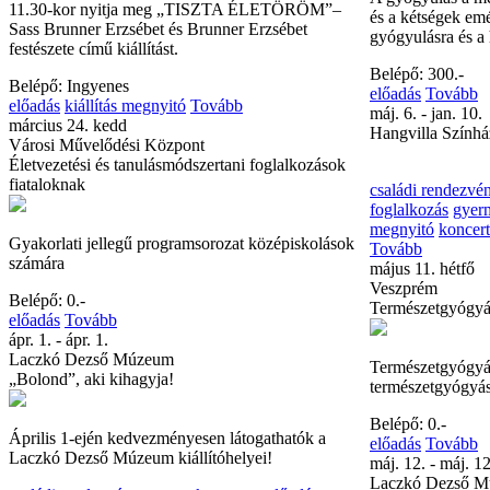
11.30-kor nyitja meg „TISZTA ÉLETÖRÖM”–
és a kétségek emé
Sass Brunner Erzsébet és Brunner Erzsébet
gyógyulásra és a h
festészete című kiállítást.
Belépő: 300.-
Belépő: Ingyenes
előadás
Tovább
előadás
kiállítás megnyitó
Tovább
máj. 6. - jan. 10.
március 24. kedd
Hangvilla Színhá
Városi Művelődési Központ
Életvezetési és tanulásmódszertani foglalkozások
fiataloknak
családi rendezvé
foglalkozás
gyer
megnyitó
koncert
Gyakorlati jellegű programsorozat középiskolások
Tovább
számára
május 11. hétfő
Veszprém
Belépő: 0.-
Természetgyógyá
előadás
Tovább
ápr. 1. - ápr. 1.
Laczkó Dezső Múzeum
Természetgyógyás
„Bolond”, aki kihagyja!
természetgyógyás
Belépő: 0.-
Április 1-ején kedvezményesen látogathatók a
előadás
Tovább
Laczkó Dezső Múzeum kiállítóhelyei!
máj. 12. - máj. 12
Laczkó Dezső 