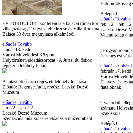
Erdőbirtokosság s
Belépő: 0.-
előadás
Tovább
ÉV-FORDULÓK- konferencia a balácai római kori
feb. 12. - feb. 12.
villagazdaság 110 éves felfedezése és Villa Romana
Laczkó Dezső 
Baláca 30 éves megnyitása alkalmából
Valentin-nap a 
előadás
Tovább
január 13. kedd
„Hogyan mondjam
Városi Művelődési Központ
és zenés est várj
Helytörténeti előadássorozat - A Jutasi úti őskori
régészeti lelőhely feltárás
előadás
színház
k
február 17. kedd
Városi Művelődé
A Jutasi úti őskori régészeti lelőhely feltárása
Életvezetési és t
Előadó: Regenye Judit, régész, Laczkó Dezső
fiataloknak
Múzeum
előadás
Tovább
Gyakorlati jelle
jan. 22. - jan. 22.
számára Helyszín
Laczkó Dezső Múzeum
Szakiskola
Szenzációs műalkotás és előadás a múzeumban!
Belépő: 0.-
előadás
Tovább