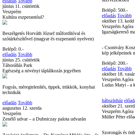
előadás
Tovább
június 11. csütörtök
Belépő: 500.-
Veszprém
előadás
Tovább
Kultúra eszperantóul?
október 13. kedd
Veszprém Agóra
Igazságkereső m
Beszélgetés Horváth József műfordítóval és
szótárkészítővel (magyar és eszperantó nyelven)
- Csontváry Kosz
Belépő: 0.-
kép jelképeinek 
előadás
Tovább
június 25. csütörtök
Belépő: 200.-
Táborállás Park
előadás
Tovább
Egészség a növényi táplálkozás jegyében
október 18. vasá
Veszprém Agóra
Ludas Matyi - a 
Fogyás, méregtelenítés, tippek, trükkök, konyhai
technikák
bábszínház
előad
előadás
Tovább
október 21. szerd
augusztus 12. szerda
Veszprém Agóra
Veszprém
Müller Péter elő
Zenélő udvar – a Dubniczay palota udvarán
Szorongás és ön